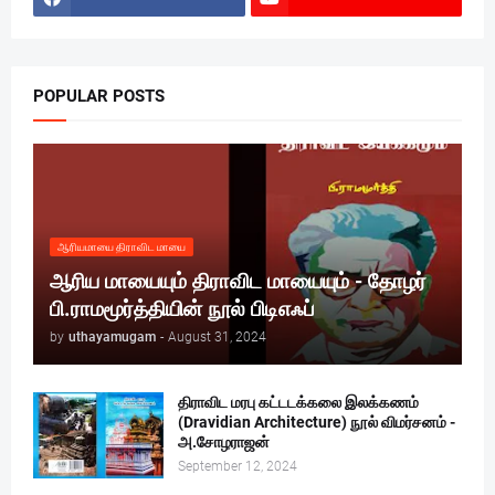
POPULAR POSTS
ஆரியமாயை திராவிட மாயை
ஆரிய மாயையும் திராவிட மாயையும் - தோழர்
பி.ராமமூர்த்தியின் நூல் பிடிஎஃப்
by
uthayamugam
-
August 31, 2024
திராவிட மரபு கட்டடக்கலை இலக்கணம்
(Dravidian Architecture) நூல் விமர்சனம் -
அ.சோழராஜன்
September 12, 2024