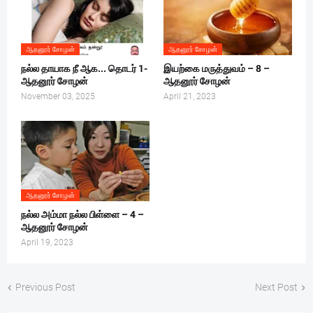
ஆதனூர் சோழன்
ஆதனூர் சோழன்
நல்ல தாயாக நீ ஆக... தொடர் 1-
இயற்கை மருத்துவம் – 8 –
ஆதனூர் சோழன்
ஆதனூர் சோழன்
November 03, 2025
April 21, 2023
ஆதனூர் சோழன்
நல்ல அம்மா நல்ல பிள்ளை – 4 –
ஆதனூர் சோழன்
April 19, 2023
Previous Post
Next Post