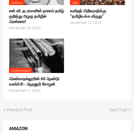
அண்ணா
ஆதி
என்.வி. நடராசனின் நாலாம் தமிழ்
கவிஞர் அறிவுமதிக்கு
குறித்து அழகு தமிழில்
“தமிழியக்க விருது”
அண்ணா!
November 12, 2025
November 20, 2025
அலங்காநல்லூர்
அலங்காநல்லூரின் 60 ஆண்டு
வளர்ச்சி - ஆதனூர் சோழன்
November 11, 2025
Previous Post
Next Post
AMAZON