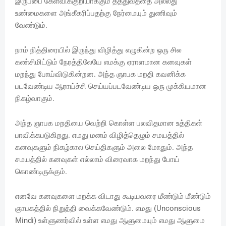
இருப்பை கேள்விக்குறியாக்கும் தத்துவத்தை அல்லது
உண்மைகளை அங்கீகரிப்பதற்கு நேர்மையும் துணிவும்
வேண்டும்.
நாம் நித்திரையில் இருந்து விழித்து எழுகின்ற ஒரு சில
கண்சிமிட்டும் நேரத்திலேயே எமக்கு ஏராளமான கனவுகள்
மறந்து போய்விடுகின்றன. அந்த ஞாபக மறதி கவனிக்க
படவேண்டிய ஆராய்ச்சி செய்யப்படவேண்டிய ஒரு முக்கியமான
நிகழ்வாகும்.
அந்த ஞாபக மறதியை வெற்றி கொள்ள பலவிதமான உத்திகள்
பாவிக்கபடுகிறது. எமது மனம் விழித்தெழும் சமயத்தில்
கனவுகளும் நிகழ்கால செய்திகளும் அலை மோதும். அந்த
சமயத்தில் கனவுகள் எல்லாம் விரைவாக மறந்து போய்
கொண்டிருக்கும்.
எனவே கனவுகளை மறக்க விடாது கூடியவரை மீண்டும் மீண்டும்
ஞாபகத்தில் நிறுத்தி வைக்கவேண்டும். எமது (Unconscious
Mindi) உள்ளுணர்வில் உள்ள எமது ஆளுமையும் எமது ஆளுமை