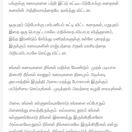
பங்குக்கு கனவுகளை பற்றி இட்டு கட்டிய பிற்போக்கு கதைகள்
கனவின் அத்திவாரத்தையே தகர்த்து விட்டன.
ஒருபுறம் பிற்போக்கு பார்பனீயம் கட்டி விட்ட கதைகள், மறுபுறம்
இதை ஒரு பொருட்டாகவே மதிக்காத வியாபர விஞ்ஞானம்,
இந்த இரண்டும் சேர்ந்து மனிதர்களுக்கு உள்ளே புதைந்து
இருக்கும் கனவுகளின் ராஜ்யத்தை அதன் ரகசியத்தை
அறியவிடாமலே செய்து விட்டன.
உங்கள் கனவுகளை நீங்கள் மதிக்க வேண்டும். முதல் படியாக
தினசரி நீங்கள் காணும் கனவுகளை தினமும் அடிக்கடி
ஞாபகத்தில் இருத்தி அவை மறந்து போகாமல் இருக்கும்
பயிற்சியை செய்யுங்கள். முடிந்தால் அவற்றை எழுதி வையுங்கள்.
அவை உங்கள் உள்ளுனர்வுகளோடு உங்களை எப்போதும்
பிணைத்து வைத்திருக்கும். எவ்வளவு தூரம் உங்கள்
உள்ளுணர்வோடு நீங்கள் இணைந்து இருக்கிறீர்களோ
அவ்வளவோதூரம் நீங்கள் நீங்களாகவே இருக்கிறீர்கள் என்று
எண்ணி கொள்ளுங்கள். நீங்கள் உண்மையில் நீங்களாகவே