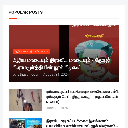
POPULAR POSTS
ஆரியமாயை திராவிட மாயை
ஆரிய மாயையும் திராவிட மாயையும் - தோழர்
பி.ராமமூர்த்தியின் நூல் பிடிஎஃப்
by
uthayamugam
-
August 31, 2024
புலிகளை நம்பி வைகோவும், வைகோவை நம்பி
புலிகளும் கெட்டழிந்த கதை! - ராதா மனோகர்
(கனடா)
June 20, 2026
திராவிட மரபு கட்டடக்கலை இலக்கணம்
(Dravidian Architecture) நூல் விமர்சனம் -