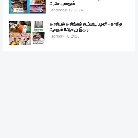
அ.சோழராஜன்
September 12, 2024
அரசியல் அசிங்கம் எடப்பாடி பழனி - காகித
ஆயுதம் 8ஆவது இதழ்
February 18, 2026