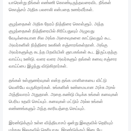
யாரென்று நீங்கள் எண்ணி கொண்டிருந்தவரைவிட நீங்கள்
கொஞ்சம் அதிக பலசாலி என்பதை உணர்வீர்கள்.
குழந்தைகள் அதிக நேரம் நித்திரை கொள்ளும். அந்த
குழந்தைகள் நித்திரையில் சிரிப்பதுவும் அழுவது
வேடிக்கையான சில அங்க அசைவுகளை காட்டுவதும் கூட
அவர்களின் நித்திரை உலகின் சஞ்சாரங்கள்தான். அங்கு
அவர்களுக்கு கடந்த பிறவியின் ஞாபகங்கள் கூட இருப்பதற்கு
வாய்ப்பு உண்டு. வளர வளர அவர்களும் தங்கள் கனவு சஞ்சார
வாய்ப்பை இழந்து விடுகிறார்கள்.
தங்கள் உள்ளுணர்வுகள் என்ற தங்க மாளிகையை விட்டு
வெளியே வருகிறார்கள். உங்களின் உண்மையான அச்சு அசல்
அத்திவாரம் அதுதான். அதை கண்டு பிடிக்க உங்கள் கனவுகள்
பெரிய உதவி செய்யும். கனவுகள் மட்டும் அல்ல உங்கள்
எண்ணங்களும் அந்த காரியத்தை செய்யும்.
இரண்டுக்கும் உள்ள வித்தியாசம் ஒன்று இலகுவில் தெரியும்
மற்றது இலகுவில் தெரியாது. இரண்டுக்கும் இடையே