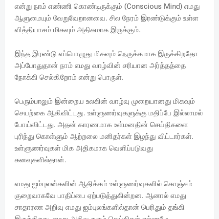
என்று நாம் எண்ணி கொண்டிருக்கும் (Conscious Mind) எமது
ஆளுமையும் வேறுவேறானவை. சில நேரம் இரண்டுக்கும் உள்ள
வித்தியாசம் மிகவும் அதிகமாக இருக்கும்.
இந்த இரண்டு எப்பொழுது மிகவும் நெருக்கமாக இருக்கிறதோ
அப்போதுதான் நாம் எமது வாழ்வின் சரியான அர்த்தத்தை
நோக்கி செல்கிறோம் என்று பொருள்.
பெரும்பாலும் இன்றைய உலகின் வாழ்வு முறையானது மிகவும்
செயற்கை ஆகிவிட்டது. உள்ளுணர்வுகளுக்கு மதிப்பே இல்லாமல்
போய்விட்டது. அதன் காரணமாக உள்மனதின் செய்திகளை
புரிந்து கொள்ளும் ஆற்றலை மனிதர்கள் இழந்து விட்டார்கள்.
உள்ளுணர்வுகள் மிக அதிகமாக வெளிப்படுவது
கனவுகளில்தான்.
எமது ஐம்புலன்களின் ஆதிக்கம் உள்ளுணர்வுகளில் கொஞ்சம்
குறைவாகவே பாதிப்பை ஏற்படுத்துகின்றன. ஆனால் எமது
சாதாரண அறிவு எமது ஐம்புலங்களில்தான் பெரிதும் தங்கி
இருக்கிறது. எமது அறிவு தரும் செய்திகள் எல்லாமே