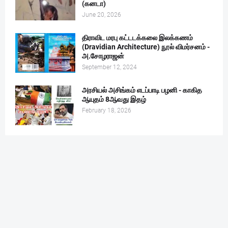
(கனடா)
June 20, 2026
திராவிட மரபு கட்டடக்கலை இலக்கணம்
(Dravidian Architecture) நூல் விமர்சனம் -
அ.சோழராஜன்
September 12, 2024
அரசியல் அசிங்கம் எடப்பாடி பழனி - காகித
ஆயுதம் 8ஆவது இதழ்
February 18, 2026