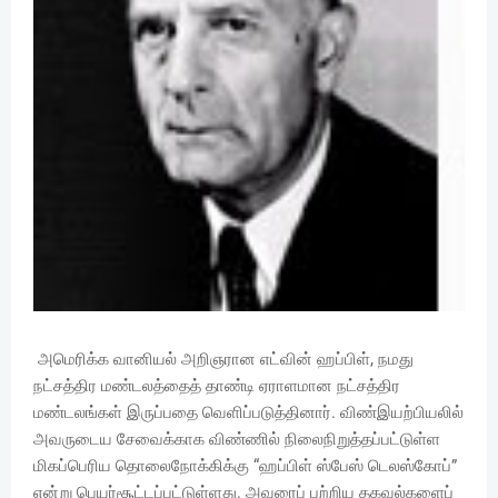
அமெரிக்க வானியல் அறிஞரான எட்வின் ஹப்பிள், நமது
நட்சத்திர மண்டலத்தைத் தாண்டி ஏராளமான நட்சத்திர
மண்டலங்கள் இருப்பதை வெளிப்படுத்தினார். விண்இயற்பியலில்
அவருடைய சேவைக்காக விண்ணில் நிலைநிறுத்தப்பட்டுள்ள
மிகப்பெரிய தொலைநோக்கிக்கு “ஹப்பிள் ஸ்பேஸ் டெலஸ்கோப்”
என்று பெயர்சூட்டப்பட்டுள்ளது. அவரைப் பற்றிய தகவல்களைப்