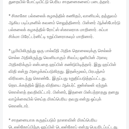
துறையில் போட்டியிட்டு பெரிய சாதனைகளைப் படைத்தார்.
* சிகாகோ பல்கலைக் கழகத்தில் கணிதம், வானியல், தத்துவம்
ஆகிய படிப்புகளில் கவனம் செலுத்தினார். பின்னர் ஆக்ஸ்போர்டு
பல்கலைக் கழகத்தில் ரோட்ஸ் ஸ்காலராக மாறினார். கப்பா
சிக்மா பிரேட்டர்னிட்டி உறுப்பினராகவும் மாறினார்.
* பூமியிலிருந்து ஒரு பால்வீதி அதிக தொலைவுக்கு செல்லச்
செல்ல அதிலிருந்து வெளியாகும் சிவப்பு ஒளியின் அளவு
அதிகரிக்கும் என்பதை ஹப்பிள் கண்டுபிடித்தார். இது ஹப்பிள்
விதி என்று அழைக்கப்படுகிறது. இதன்மூலம், பிரபஞ்சம்
விரிவடைந்து கொண்டே இருப்பது உறுதிப்படுத்தப்பட்டது.
தொடக்கத்தில் இந்த விதியை ஆல்பர்ட் ஐன்ஸ்டீன் ஏற்றுக்
கொள்ளத் தவறிவிட்டார். பின்னர், இதனை பின்பற்றாதது தனது
வாழ்க்கையில் செய்த மிகப்பெரிய தவறு என்று ஒப்புக்
கொண்டார்.
* சாதனையாக கருதப்படும் நாஸாவின் மிகப்பெரிய
டெலஸ்கோப்பிற்கு ஹப்பிள் டெலஸ்கோப் என்று பெயரிடப்பட்டது.