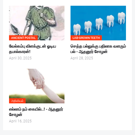
ANCIENT POSTAL
LAB-GROWN TEETH
வேல்கம்பு விளக்குடன் ஓடிய
செத்த பல்லுக்கு பதிலாக வளரும்
தபால்காரன்!
பல் - ஆதனூர் சோழன்
April 30, 2025
April 28, 2025
அறிவியல்
எல்லாம் நம் கையில்..! - ஆதனூர்
சோழன்
April 16, 2025