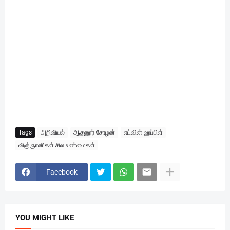
Tags
அறிவியல்
ஆதனூர் சோழன்
எட்வின் ஹப்பிள்
விஞ்ஞானிகள் சில உண்மைகள்
Facebook
YOU MIGHT LIKE