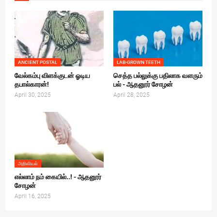
ANCIENT POSTAL
LAB-GROWN TEETH
வேல்கம்பு விளக்குடன் ஓடிய
செத்த பல்லுக்கு பதிலாக வளரும்
தபால்காரன்!
பல் - ஆதனூர் சோழன்
April 30, 2025
April 28, 2025
அறிவியல்
எல்லாம் நம் கையில்..! - ஆதனூர்
சோழன்
April 16, 2025