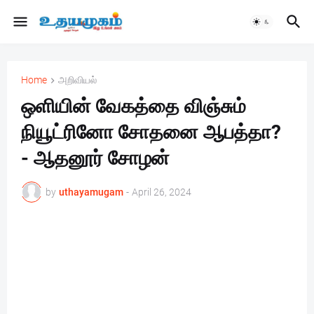
Home
அறிவியல்
ஒளியின் வேகத்தை விஞ்சும்
நியூட்ரினோ சோதனை ஆபத்தா?
- ஆதனூர் சோழன்
by
uthayamugam
-
April 26, 2024