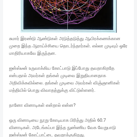
சுமார் இரண்டு ஆண்டுகள் அடுத்தடுத்து ஆயிரக்கணக்கான
முறை இந்த ஆராய்ச்சியை தொடர்ந்தார்கள். எல்லா முடிவும் ஒரே
மாதிரியாகவே இருந்தன.
ஐன்ஸ்டீன் உருவாக்கிய கோட்பாடு இப்போது தவறாகிறதே
என்பதால் அவர்கள் தங்கள் முடிவை இறுதியானதாக
அறிவிக்கவில்லை. தங்கள் முடிவை அவர்கள் விஞ்ஞானிகள்
மத்தியில் பொது விவாதத்துக்கு விட்டுள்ளனர்.
நானோ வினாடிகள் என்றால் என்ன?
ஒரு வினாடியை நூறு கோடியாக பிரித்து அதில் 60.7
வினாடிகள். அடேங்கப்பா இந்த நுண்ணிய வேக வேறுபாடு
ஐன்ஸ்டீன் கோட்பாட்டை தவறாக்குகிறது.