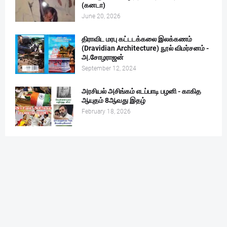
(கனடா)
June 20, 2026
திராவிட மரபு கட்டடக்கலை இலக்கணம்
(Dravidian Architecture) நூல் விமர்சனம் -
அ.சோழராஜன்
September 12, 2024
அரசியல் அசிங்கம் எடப்பாடி பழனி - காகித
ஆயுதம் 8ஆவது இதழ்
February 18, 2026