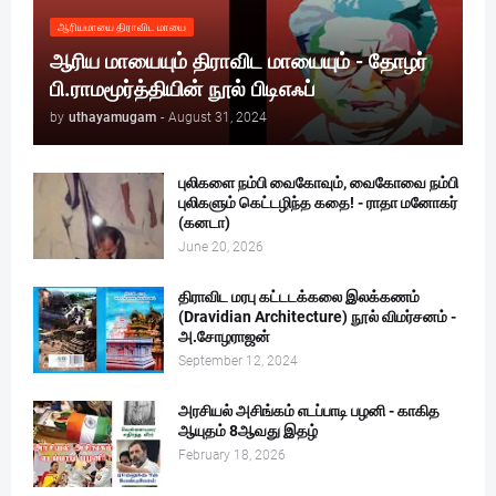
ஆரியமாயை திராவிட மாயை
ஆரிய மாயையும் திராவிட மாயையும் - தோழர்
பி.ராமமூர்த்தியின் நூல் பிடிஎஃப்
by
uthayamugam
-
August 31, 2024
புலிகளை நம்பி வைகோவும், வைகோவை நம்பி
புலிகளும் கெட்டழிந்த கதை! - ராதா மனோகர்
(கனடா)
June 20, 2026
திராவிட மரபு கட்டடக்கலை இலக்கணம்
(Dravidian Architecture) நூல் விமர்சனம் -
அ.சோழராஜன்
September 12, 2024
அரசியல் அசிங்கம் எடப்பாடி பழனி - காகித
ஆயுதம் 8ஆவது இதழ்
February 18, 2026