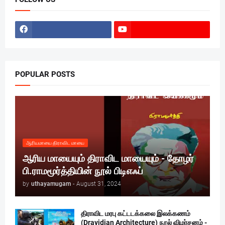
POPULAR POSTS
ஆரியமாயை திராவிட மாயை
ஆரிய மாயையும் திராவிட மாயையும் - தோழர்
பி.ராமமூர்த்தியின் நூல் பிடிஎஃப்
by
uthayamugam
-
August 31, 2024
திராவிட மரபு கட்டடக்கலை இலக்கணம்
(Dravidian Architecture) நூல் விமர்சனம் -