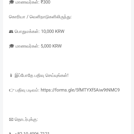
🎓 மாணவர்கள்: ₹300
கொரியா / வெளிநாடுகளிலிருந்து:
👥 பொதுமக்கள்: 10,000 KRW
🎓 மாணவர்கள்: 5,000 KRW
📱 இப்போதே பதிவு செய்யுங்கள்!
👉 பதிவு படிவம்: https://forms.gle/5fMTYXf5Aiw9tNMC9
📧 தொடர்புக்கு:
📞 +82-10-4006-7121