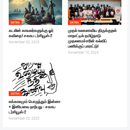
SKTRA
SKTRA
கடலின் காவலர்களுக்கு ஓர்
முதல் உலகளாவிய திருக்குறள்
கவிதை! சகாய டர்சியூஸ் பீ
மாநாட்டில் தமிழ்நாடு
முதலமைச்சரின் கல்விப்
November 20, 2025
பணிக்குப் பாராட்டு!
November 10, 2025
SKTRA
எக்காலமும் பொருந்தும் இன்னா
+ இனியவை நாற்பது - சகாய
டர்சியூஸ் பீ
November 03, 2025