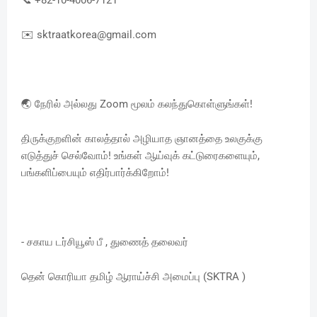
✉️ sktraatkorea@gmail.com
🌏 நேரில் அல்லது Zoom மூலம் கலந்துகொள்ளுங்கள்!
திருக்குறளின் காலத்தால் அழியாத ஞானத்தை உலகுக்கு
எடுத்துச் செல்வோம்! உங்கள் ஆய்வுக் கட்டுரைகளையும்,
பங்களிப்பையும் எதிர்பார்க்கிறோம்!
- சகாய டர்சியூஸ் பீ , துணைத் தலைவர்
தென் கொரியா தமிழ் ஆராய்ச்சி அமைப்பு (SKTRA )