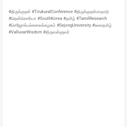
#திருக்குறள் #TirukuralConference #திருக்குறள்மாநாடு
#தென்கொரியா #SouthKorea #தமிழ் #TamilResearch
#செஜோங்பல்கலைக்கழகம் #SejongUniversity #உலகதமிழ்
#ValluvarWisdom #திருவள்ளுவர்