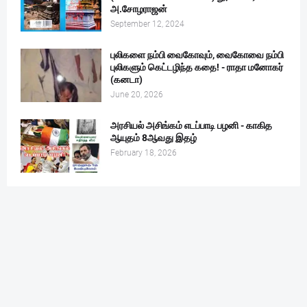
அ.சோழராஜன்
September 12, 2024
புலிகளை நம்பி வைகோவும், வைகோவை நம்பி
புலிகளும் கெட்டழிந்த கதை! - ராதா மனோகர்
(கனடா)
June 20, 2026
அரசியல் அசிங்கம் எடப்பாடி பழனி - காகித
ஆயுதம் 8ஆவது இதழ்
February 18, 2026