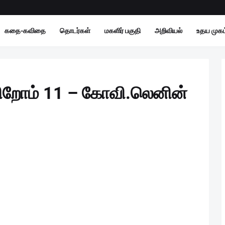
கதை-கவிதை
தொடர்கள்
மகளிர் பகுதி
அறிவியல்
உதய முகம்
கிறோம் 11 – கோவி.லெனின்