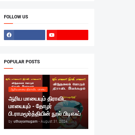
FOLLOW US
POPULAR POSTS
ஆரியமாயை திராவிட மாயை
ஆரிய மாயையும் திராவிட
மாயையும் - தோழர்
பி.ராமமூர்த்தியின் நூல் பிடிஎஃப்
by
uthayamugam
-
August 31, 2024