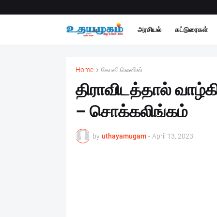
அரசியல்
கட்டுரைகள்
Home
கோவி.லெனின்
திராவிடத்தால் வாழ்
– சொக்கலிங்கம்
by
uthayamugam
-
April 13, 2023