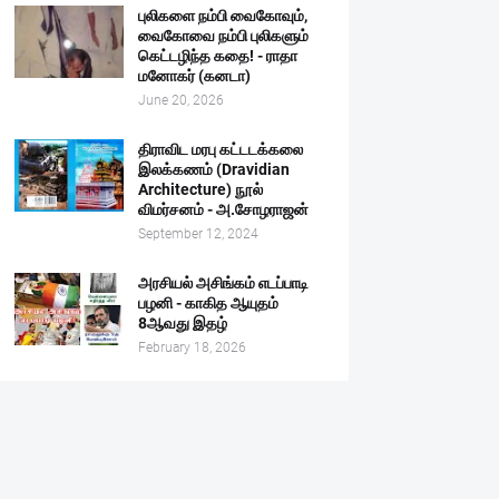
புலிகளை நம்பி வைகோவும்,
வைகோவை நம்பி புலிகளும்
கெட்டழிந்த கதை! - ராதா
மனோகர் (கனடா)
June 20, 2026
திராவிட மரபு கட்டடக்கலை
இலக்கணம் (Dravidian
Architecture) நூல்
விமர்சனம் - அ.சோழராஜன்
September 12, 2024
அரசியல் அசிங்கம் எடப்பாடி
பழனி - காகித ஆயுதம்
8ஆவது இதழ்
February 18, 2026