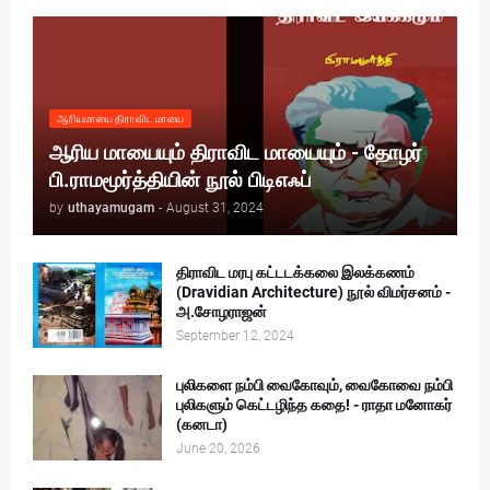
ஆரியமாயை திராவிட மாயை
ஆரிய மாயையும் திராவிட மாயையும் - தோழர்
பி.ராமமூர்த்தியின் நூல் பிடிஎஃப்
by
uthayamugam
-
August 31, 2024
திராவிட மரபு கட்டடக்கலை இலக்கணம்
(Dravidian Architecture) நூல் விமர்சனம் -
அ.சோழராஜன்
September 12, 2024
புலிகளை நம்பி வைகோவும், வைகோவை நம்பி
புலிகளும் கெட்டழிந்த கதை! - ராதா மனோகர்
(கனடா)
June 20, 2026