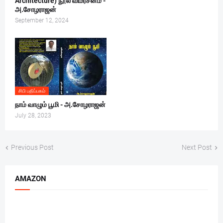
Architecture) நூல் விமர்சனம் -
அ.சோழராஜன்
September 12, 2024
சிபி பதிப்பகம்
நாம் வாழும் பூமி - அ.சோழராஜன்
July 28, 2023
Previous Post
Next Post
AMAZON