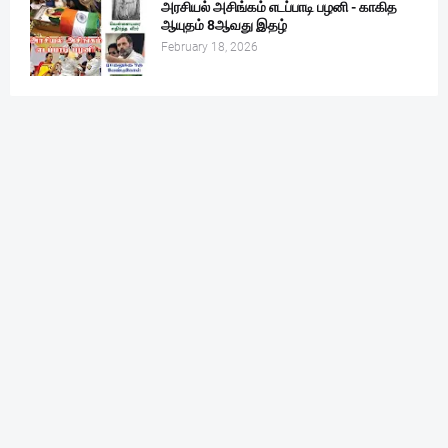
அரசியல் அசிங்கம் எடப்பாடி பழனி - காகித
ஆயுதம் 8ஆவது இதழ்
February 18, 2026