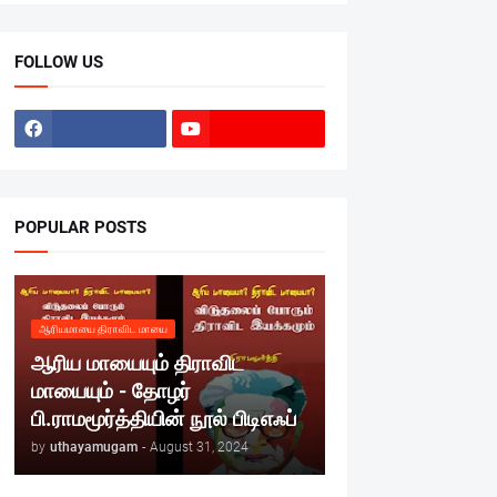
FOLLOW US
POPULAR POSTS
ஆரியமாயை திராவிட மாயை
ஆரிய மாயையும் திராவிட
மாயையும் - தோழர்
பி.ராமமூர்த்தியின் நூல் பிடிஎஃப்
by
uthayamugam
-
August 31, 2024