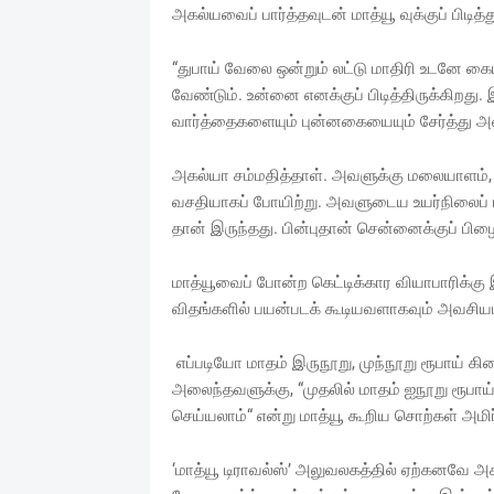
அகல்யவைப் பார்த்தவுடன் மாத்யூ வுக்குப் பிடித்த
“துபாய் வேலை ஒன்றும் லட்டு மாதிரி உடனே க
வேண்டும். உன்னை எனக்குப் பிடித்திருக்கிறத
வார்த்தைகளையும் புன்னகையையும் சேர்த்து அ
அகல்யா சம்மதித்தாள். அவளுக்கு மலையாளம், த
வசதியாகப் போயிற்று. அவளுடைய உயர்நிலைப் பள்ள
தான் இருந்தது. பின்புதான் சென்னைக்குப் பிழை
மாத்யூவைப் போன்ற கெட்டிக்கார வியாபாரிக்க
விதங்களில் பயன்படக் கூடியவளாகவும் அவசியம
எப்படியோ மாதம் இருநூறு, முந்நூறு ரூபாய் கி
அலைந்தவளுக்கு, “முதலில் மாதம் ஐநூறு ரூபாய் 
செய்யலாம்“ என்று மாத்யூ கூறிய சொற்கள் அமி
‘மாத்யூ டிராவல்ஸ்’ அலுவலகத்தில் ஏற்கனவே