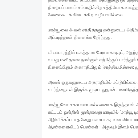
தங்கைகளையும் காப்பாற்ற அவளுக்கு ஓர் உத்த
நிறையப் பணம் சம்பாதிக்கிற உத்தியோகமாகத்த
வேலைகூடக் கிடைக்கிற வழியாயில்லை.
மாத்யூவை அவள் சந்தித்தது தன்னுடைய அதிர்
அப்படித்தான் நினைக்க நேர்ந்தது.
வியாபாரத்தில் மகத்தான பேராசைகளும், அதற்கு
வயது மனிதனை நமக்குள் கற்பித்துப் பார்த்துக
நினைப்பிலும் அகராதியிலும் ‘சாத்தியமில்லை; 
அவன் ஒருவனுடைய அகராதியில் மட்டுமில்லை. ப
வார்த்தைகள் இருக்க முடியாதுதான். மனமிருந்தா
மாத்யூவோ சகல கலா வல்லவனாக இருந்தான். 
கட்டடம் ஒன்றின் மூன்றாவது மாடியில் ‘மாத்யூ ட
அறிவிக்கப்படாத வேறு பல லாபகரமான வியாபா
ஆண்களைவிடப் பெண்கள் - அதுவும் இளம் பெண்