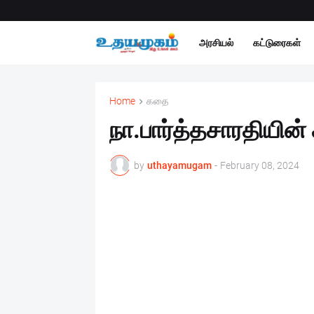
அரசியல்
கட்டுரைகள்
Home
கதை
நா.பார்த்தசாரதியின
by
uthayamugam
-
February 08, 2024