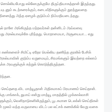
 சொல்லியபோது எல்லோருக்குமே திருப்தியாகத்தான் இருந்தது.
யுடனும் கடற்கரைக்கும், கடைவீதிகளுக்கும் துரத்துவதை
நினைத்து அந்த ஏழைக் குடும்பம் நிம்மதியடைந்தது.
ுதல் நாளே அங்கிருந்த மற்றவர்கள் தன்னிடம் அவ்வளவு
பது அகல்யாவுக்கே புரிந்தது. பொறாமையா, அசூயையா... எது
ள் கண்களைச் சிமிட்டி ஏதோ மெல்லிய தணிந்த குரலில் பேசிக்
ள். அகல்யாவின் குடும்ப வறுமையும், சிரமங்களும் இவற்றை எல்லாம்
்க அவளுக்குக் கற்றுக் கொடுத்திருந்தன.
ரிந்தன.
ம் செய்ததை விட மாத்யூதான் அதிகமாகப் பிரயாணம் செய்தான்.
ு பாங்காக், துபாய் என்று மாத்யூ மாதத்தில் முக்கால்வாசி
க்கும், வெளிநாடுகளிலிருந்தும், பூடகமான டெலக்ஸ் செய்திகள்
ள் மூலம் வந்த வருவாயை விடப் பல லட்சக் கணக்கில் வேறு வகை