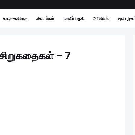
கதை-கவிதை
தொடர்கள்
மகளிர் பகுதி
அறிவியல்
உதய முகம்
் சிறுகதைகள் – 7