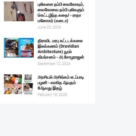
புலிகளை நம்பி வைகோவும்,
வைகோவை நம்பி புலிகளும்
கெட்டழிந்த கதை! - ராதா
மனோகர் (கனடா)
June 20, 2026
திராவிட மரபு கட்டடக்கலை
இலக்கணம் (Dravidian
Architecture) நூல்
விமர்சனம் - அ.சோழராஜன்
September 12, 2024
அரசியல் அசிங்கம் எடப்பாடி
பழனி - காகித ஆயுதம்
8ஆவது இதழ்
February 18, 2026