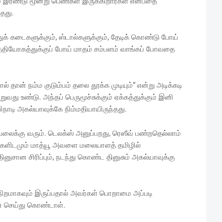
் இரண்டு மூன்று பெண்கள் இருக்கிறார்கள் என்பதை
தது.
ித்துக் கடைகளுக்கும், ஸ்டால்களுக்கும், தேடிக் கொண்டு போய்
ர் உத்தியோகத்துக்குப் போய் மாதம் சம்பளம் வாங்கப் போவதை
தான் நம்ம குடும்பம் தலை தூக்க முடியும்“ என்று அடிக்கடி
ுவது உண்டு. அந்தப் பெருமூச்சுக்கும் ஏக்கத்துக்கும் இனி
டி அகல்யாவுக்கே நிம்மதியாயிருந்தது.
லைக்கு வரும். டெலக்ஸ் அனுப்பறது, ரெஸீவ் பண்றதெல்லாம்
ெண்களிடமும் மாத்யூ அவளை மலையாளத் தமிழில்
ினுசான சிரிப்பும், நடந்து கொண்ட தினுசும் அகல்யாவுக்கு
றமாகவும் இருப்பதால் அவர்கள் பொறாமை அப்படி
ை செய்து கொண்டாள்.