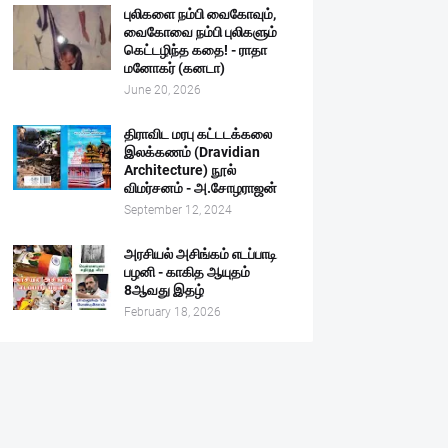
புலிகளை நம்பி வைகோவும்,
வைகோவை நம்பி புலிகளும்
கெட்டழிந்த கதை! - ராதா
மனோகர் (கனடா)
June 20, 2026
திராவிட மரபு கட்டடக்கலை
இலக்கணம் (Dravidian
Architecture) நூல்
விமர்சனம் - அ.சோழராஜன்
September 12, 2024
அரசியல் அசிங்கம் எடப்பாடி
பழனி - காகித ஆயுதம்
8ஆவது இதழ்
February 18, 2026