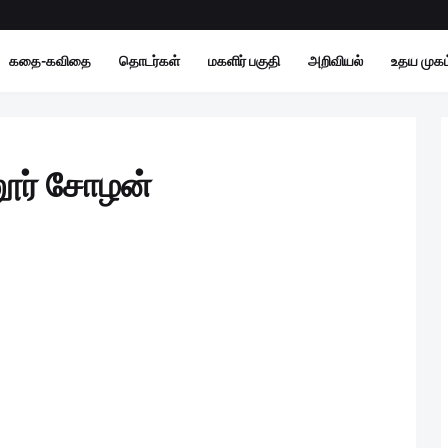
கதை-கவிதை
தொடர்கள்
மகளிர் பகுதி
அறிவியல்
உதய முகம்
னூர் சோழன்