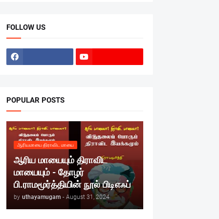
FOLLOW US
POPULAR POSTS
ஆரியமாயை திராவிட மாயை
ஆரிய மாயையும் திராவிட
மாயையும் - தோழர்
பி.ராமமூர்த்தியின் நூல் பிடிஎஃப்
by
uthayamugam
-
August 31, 2024