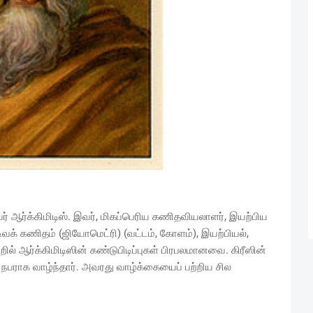
தவர் ஆர்க்கிமிடிஸ். இவர், மிகப்பெரிய கணிதவியலாளர், இயற்பிய
டிவக் கணிதம் (ஜியோமெட்ரி) (வட்டம், கோளம்), இயற்பியல்,
ல் ஆர்க்கிமிடிஸின் கண்டுபிடிப்புகள் பிரபலமானவை. கிரீஸின்
ய நபராக வாழ்ந்தார். அவரது வாழ்க்கையைப் பற்றிய சில