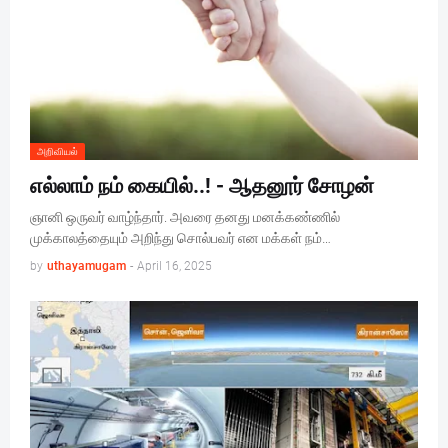
அறிவியல்
எல்லாம் நம் கையில்..! - ஆதனூர் சோழன்
ஞானி ஒருவர் வாழ்ந்தார். அவரை தனது மனக்கண்ணில்
முக்காலத்தையும் அறிந்து சொல்பவர் என மக்கள் நம்…
by
uthayamugam
-
April 16, 2025