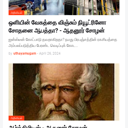
அறிவியல்
ஒளியின் வேகத்தை விஞ்சும் நியூட்ரினோ
சோதனை ஆபத்தா? - ஆதனூர் சோழன்
ஐன்ஸ்டீன் கோட்பாடு தவறாகிறதா? நமது பிரபஞ்சத்தின் ரகசியத்தை
அம்பலப்படுத்திய பேரண்ட வெடிப்புக் கோட…
by
uthayamugam
-
April 26, 2024
அறிவியல்