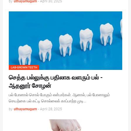
by
uthayamugam
-
April 30, 2025
LAB-GROWN TEETH
செத்த பல்லுக்கு பதிலாக வளரும் பல் -
ஆதனூர் சோழன்
பல் போனால் சொல் போகும் என்பார்கள். ஆனால், பல் போனாலும்
செயற்கை பல் கட்டி சொல்லைக் காப்பாற்ற முடி…
by
uthayamugam
-
April 28, 2025