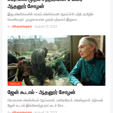
ஆதனூர் சோழன்
இது விண்வெளிக் காலம் விண்வெளி ஆராய்ச்சி பற்றி, தமிழில்
வெளிவரும் முழுமையான முதல் புத்தகம் இதுவா…
by
uthayamugam
-
August 25, 2023
அறிவியல்
ஜேன் கூடால் - ஆதனூர் சோழன்
பிரபலமான விலங்கியல் ஆய்வாளர், மனிதநேயர், விலங்குகள் ஆர்வலர்
ஜேன் கூடால் இங்கிலாந்து நாட்டைச் சேர…
by
uthayamugam
-
August 18, 2023