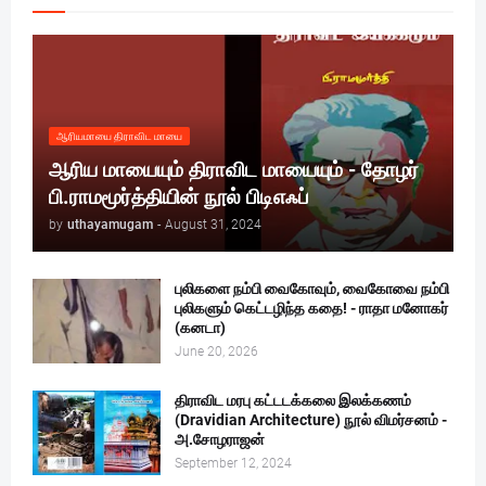
ஆரியமாயை திராவிட மாயை
ஆரிய மாயையும் திராவிட மாயையும் - தோழர்
பி.ராமமூர்த்தியின் நூல் பிடிஎஃப்
by
uthayamugam
-
August 31, 2024
புலிகளை நம்பி வைகோவும், வைகோவை நம்பி
புலிகளும் கெட்டழிந்த கதை! - ராதா மனோகர்
(கனடா)
June 20, 2026
திராவிட மரபு கட்டடக்கலை இலக்கணம்
(Dravidian Architecture) நூல் விமர்சனம் -
அ.சோழராஜன்
September 12, 2024