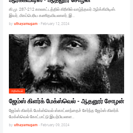
ஆர்க்கிமிடிஸ் - ஆதனூர் சோழன்
கி.மு. 287-212 காலகட்டத்தில் கிரீஸில் வாழ்ந்தவர் ஆர்க்கிமிடிஸ்.
இவர், மிகப்பெரிய கணிதவியலாளர், இ…
by
uthayamugam
-
February 12, 2024
அறிவியல்
ஜேம்ஸ் கிளர்க் மேக்ஸ்வெல் - ஆதனூர் சோழன்
ஜேம்ஸ் கிளர்க் மேக்ஸ்வெல் ஸ்காட்லாந்தைச் சேர்ந்த ஜேம்ஸ் கிளர்க்
மேக்ஸ்வெல் கோட்பாட்டு இயற்பியலாள…
by
uthayamugam
-
February 09, 2024