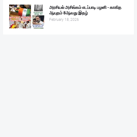
அரசியல் அசிங்கம் எடப்பாடி பழனி - காகித
ஆயுதம் 8ஆவது இதழ்
February 18, 2026