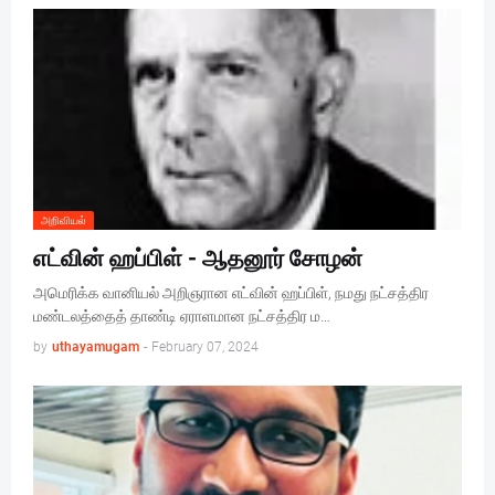
அறிவியல்
எட்வின் ஹப்பிள் - ஆதனூர் சோழன்
அமெரிக்க வானியல் அறிஞரான எட்வின் ஹப்பிள், நமது நட்சத்திர
மண்டலத்தைத் தாண்டி ஏராளமான நட்சத்திர ம…
by
uthayamugam
-
February 07, 2024