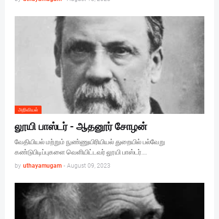
அறிவியல்
லூயி பாஸ்டர் - ஆதனூர் சோழன்
வேதியியல் மற்றும் நுண்ணுயிரியியல் துறையில் பல்வேறு
கண்டுபிடிப்புகளை வெளியிட்டவர் லூயி பாஸ்டர்.…
by
uthayamugam
-
August 09, 2023