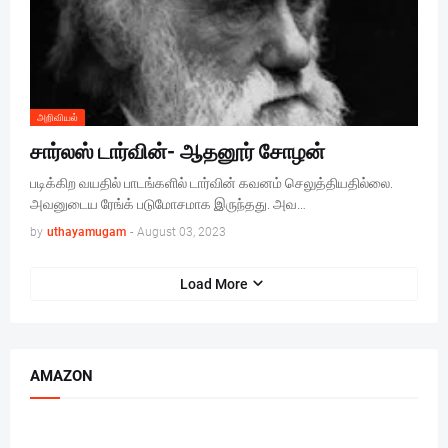
அறிவியல்
சார்லஸ் டார்வின்- ஆதனூர் சோழன்
படிக்கிற வயதில் பாடங்களில் டார்வின் கவனம் செலுத்தியதில்லை.
அவனுடைய ரேங்க் படுமோசமாக இருந்தது. அவ…
by
uthayamugam
-
August 03, 2023
Load More
AMAZON