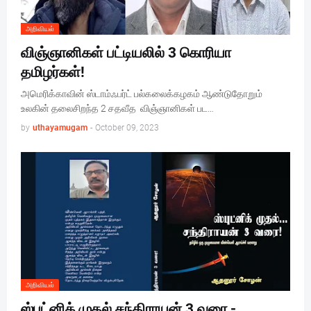
அறிவியல்
விஞ்ஞானிகள் பட்டியலில் 3 கொரியா
தமிழர்கள்!
அமெரிக்காவின் ஸ்டாம்ஃபர்ட் பல்கலைக்கழகம் ஆண்டுதோறும்
உலகின் தலைசிறந்த 2 சதவீத விஞ்ஞானிகள் பட…
by
uthayamugam
-
October 09, 2023
அறிவியல்
ஸ்புட்னிக் முதல் சந்திராயன் 3 வரை -