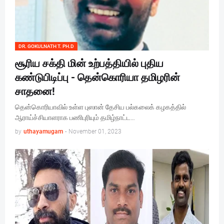
DR. GOKULNATH T. PH.D
சூரிய சக்தி மின் உற்பத்தியில் புதிய
கண்டுபிடிப்பு - தென்கொரியா தமிழரின்
சாதனை!
தென்கொரியாவில் உள்ள புஸான் தேசிய பல்கலைக் கழகத்தில்
ஆராய்ச்சியாளராக பணிபுரியும் தமிழ்நாட்ட…
by
uthayamugam
-
November 01, 2023