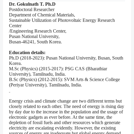
Dr. Gokulnath T. Ph.D
Postdoctoral Researcher
Department of Chemical Materials,
Sustainable Utilization of Photovoltaic Energy Research
Center
/Engineering Research Center,
Pusan National University,
Busan-46241, South Korea.
Education details:
Ph.D (2018-2023): Pusan National University, Busan, South
Korea.
M.Sc (Physics) (2015-2017):
PSG CAS (Bharathiar
University), Tamilnadu, India.
B.Sc (Physics) (2012-2015):
SVM Arts & Science College
(Periyar University), Tamilnadu, India.
Energy crisis and climate change are two different terms but
closely related to each other. The need of energy is rising day
by day due to the increase in the population and the usage of
electronic gadgets as ever before. At the same time, the
depletion of fossil fuels and other resources which generate
electricity are escalating evidently. However, the existing
sources of energy are inadequate but global energy demand