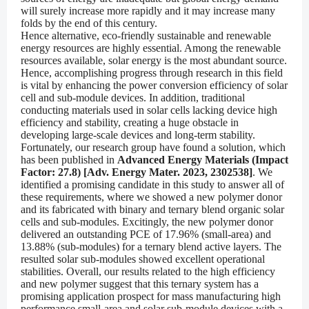
will surely increase more rapidly and it may increase many
folds by the end of this century.
Hence alternative, eco-friendly sustainable and renewable
energy resources are highly essential. Among the renewable
resources available, solar energy is the most abundant source.
Hence, accomplishing progress through research in this field
is vital by enhancing the power conversion efficiency of solar
cell and sub-module devices. In addition, traditional
conducting materials used in solar cells lacking device high
efficiency and stability, creating a huge obstacle in
developing large-scale devices and long-term stability.
Fortunately, our research group have found a solution, which
has been published in
Advanced Energy Materials (Impact
Factor: 27.8) [Adv. Energy Mater. 2023, 2302538]
. We
identified a promising candidate in this study to answer all of
these requirements, where we showed a new polymer donor
and its fabricated with binary and ternary blend organic solar
cells and sub-modules. Excitingly, the new polymer donor
delivered an outstanding PCE of 17.96% (small-area) and
13.88% (sub-modules) for a ternary blend active layers. The
resulted solar sub-modules showed excellent operational
stabilities. Overall, our results related to the high efficiency
and new polymer suggest that this ternary system has a
promising application prospect for mass manufacturing high
performance small-area and solar sub-module devices with a