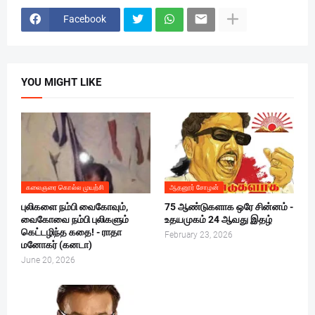
Facebook
YOU MIGHT LIKE
கலைஞரை கொல்ல முயற்சி
ஆதனூர் சோழன்
புலிகளை நம்பி வைகோவும்,
75 ஆண்டுகளாக ஒரே சின்னம் -
வைகோவை நம்பி புலிகளும்
உதயமுகம் 24 ஆவது இதழ்
கெட்டழிந்த கதை! - ராதா
February 23, 2026
மனோகர் (கனடா)
June 20, 2026