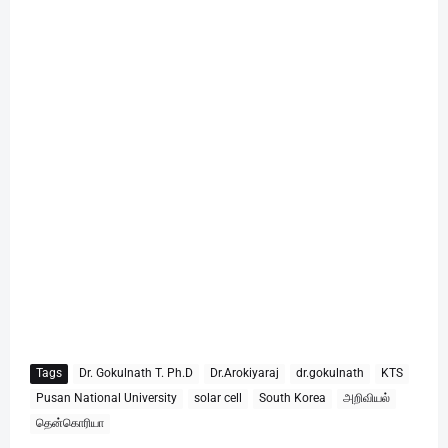
Tags
Dr. Gokulnath T. Ph.D
Dr.Arokiyaraj
dr.gokulnath
KTS
Pusan National University
solar cell
South Korea
அறிவியல்
தென்கொரியா