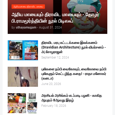
ஆரியமாயை திராவிட மாயை
ஆரிய மாயையும் திராவிட மாயையும் - தோழர்
பி.ராமமூர்த்தியின் நூல் பிடிஎஃப்
by
uthayamugam
-
August 31, 2024
திராவிட மரபு கட்டடக்கலை இலக்கணம்
(Dravidian Architecture) நூல் விமர்சனம் -
அ.சோழராஜன்
September 12, 2024
புலிகளை நம்பி வைகோவும், வைகோவை நம்பி
புலிகளும் கெட்டழிந்த கதை! - ராதா மனோகர்
(கனடா)
June 20, 2026
அரசியல் அசிங்கம் எடப்பாடி பழனி - காகித
ஆயுதம் 8ஆவது இதழ்
February 18, 2026