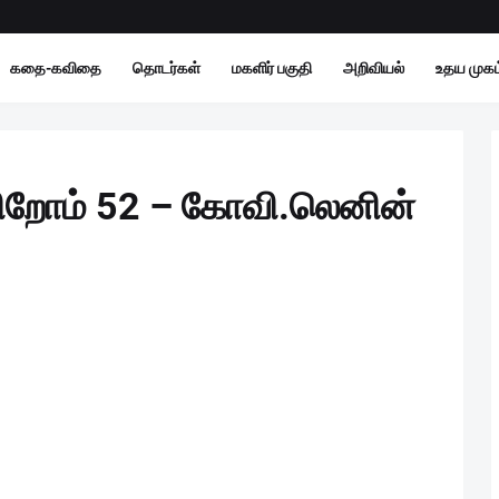
கதை-கவிதை
தொடர்கள்
மகளிர் பகுதி
அறிவியல்
உதய முகம்
கிறோம் 52 – கோவி.லெனின்