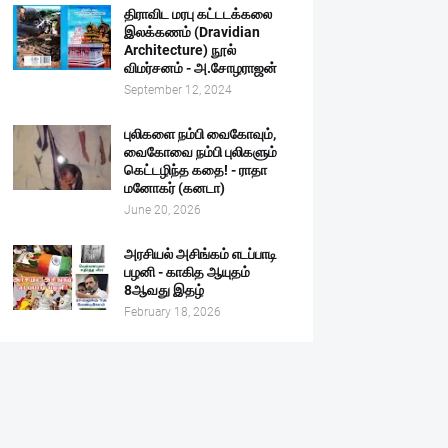
திராவிட மரபு கட்டடக்கலை
இலக்கணம் (Dravidian
Architecture) நூல்
விமர்சனம் - அ.சோழராஜன்
September 12, 2024
புலிகளை நம்பி வைகோவும்,
வைகோவை நம்பி புலிகளும்
கெட்டழிந்த கதை! - ராதா
மனோகர் (கனடா)
June 20, 2026
அரசியல் அசிங்கம் எடப்பாடி
பழனி - காகித ஆயுதம்
8ஆவது இதழ்
February 18, 2026