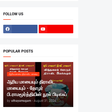
FOLLOW US
POPULAR POSTS
ஆரியமாயை திராவிட மாயை
ஆரிய மாயையும் திராவிட
மாயையும் - தோழர்
பி.ராமமூர்த்தியின் நூல் பிடிஎஃப்
by
uthayamugam
-
August 31, 2024