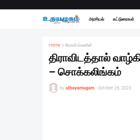
அரசியல்
கட்டுரைகள்
Home
கோவி.லெனின்
திராவிடத்தால் வாழ்
– சொக்கலிங்கம்
by
uthayamugam
-
October 26, 2023