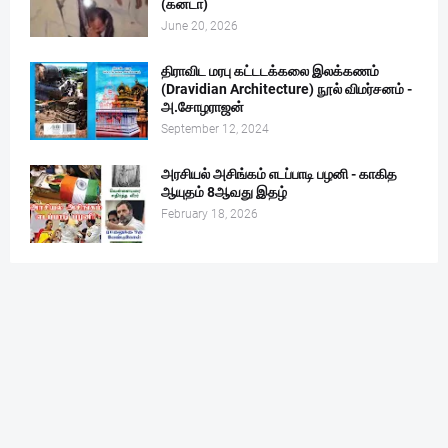
(கனடா)
June 20, 2026
திராவிட மரபு கட்டடக்கலை இலக்கணம்
(Dravidian Architecture) நூல் விமர்சனம் -
அ.சோழராஜன்
September 12, 2024
அரசியல் அசிங்கம் எடப்பாடி பழனி - காகித
ஆயுதம் 8ஆவது இதழ்
February 18, 2026