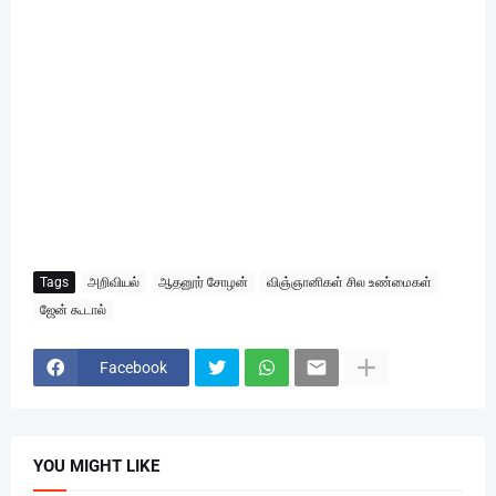
Tags
அறிவியல்
ஆதனூர் சோழன்
விஞ்ஞானிகள் சில உண்மைகள்
ஜேன் கூடால்
Facebook
YOU MIGHT LIKE