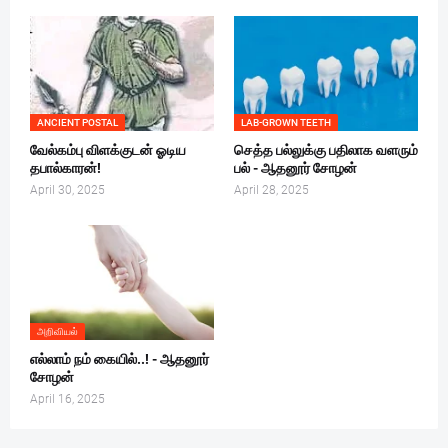
ANCIENT POSTAL
LAB-GROWN TEETH
வேல்கம்பு விளக்குடன் ஓடிய
செத்த பல்லுக்கு பதிலாக வளரும்
தபால்காரன்!
பல் - ஆதனூர் சோழன்
April 30, 2025
April 28, 2025
அறிவியல்
எல்லாம் நம் கையில்..! - ஆதனூர்
சோழன்
April 16, 2025