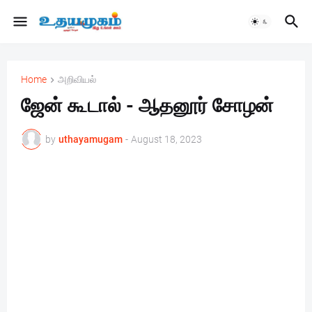
Home
அறிவியல்
ஜேன் கூடால் - ஆதனூர் சோழன்
by
uthayamugam
-
August 18, 2023