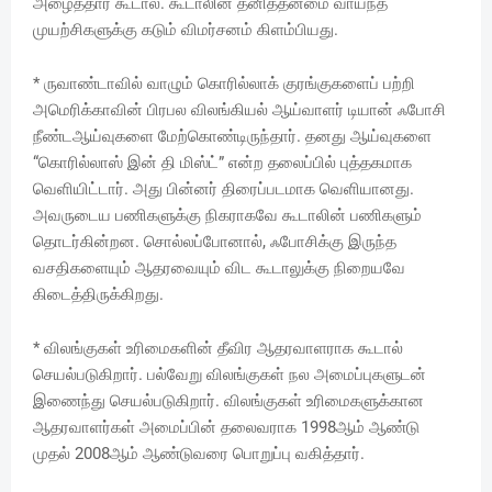
அழைத்தார் கூடால். கூடாலின் தனித்தன்மை வாய்ந்த
முயற்சிகளுக்கு கடும் விமர்சனம் கிளம்பியது.
* ருவாண்டாவில் வாழும் கொரில்லாக் குரங்குகளைப் பற்றி
அமெரிக்காவின் பிரபல விலங்கியல் ஆய்வாளர் டியான் ஃபோசி
நீண்டஆய்வுகளை மேற்கொண்டிருந்தார். தனது ஆய்வுகளை
“கொரில்லாஸ் இன் தி மிஸ்ட்” என்ற தலைப்பில் புத்தகமாக
வெளியிட்டார். அது பின்னர் திரைப்படமாக வெளியானது.
அவருடைய பணிகளுக்கு நிகராகவே கூடாலின் பணிகளும்
தொடர்கின்றன. சொல்லப்போனால், ஃபோசிக்கு இருந்த
வசதிகளையும் ஆதரவையும் விட கூடாலுக்கு நிறையவே
கிடைத்திருக்கிறது.
* விலங்குகள் உரிமைகளின் தீவிர ஆதரவாளராக கூடால்
செயல்படுகிறார். பல்வேறு விலங்குகள் நல அமைப்புகளுடன்
இணைந்து செயல்படுகிறார். விலங்குகள் உரிமைகளுக்கான
ஆதரவாளர்கள் அமைப்பின் தலைவராக 1998ஆம் ஆண்டு
முதல் 2008ஆம் ஆண்டுவரை பொறுப்பு வகித்தார்.