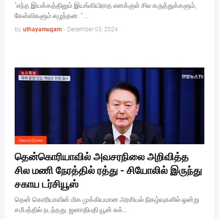
"எந்த இயக்கத்திலும் இயங்கியிராத எனக்குள் சில கருத்துக்களும்,
கேள்விகளும் எழுந்தன. " …
by
uthayamugam
-
December 03, 2024
அவசரநிலை
தென்கொரியாவில் அவசரநிலை அறிவித்த
சில மணி நேரத்தில் ரத்து - சியோலில் இருந்து
சகாய டர்சியூஸ்
தென் கொரியாவின் மிக முக்கியமான அரசியல் நிகழ்வுகளில் ஒன்று
சமீபத்தில் நடந்தது. ஜனாதிபதி யூன் சுக்…