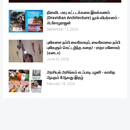
திராவிட மரபு கட்டடக்கலை இலக்கணம்
(Dravidian Architecture) நூல் விமர்சனம் -
அ.சோழராஜன்
September 12, 2024
புலிகளை நம்பி வைகோவும், வைகோவை நம்பி
புலிகளும் கெட்டழிந்த கதை! - ராதா மனோகர்
(கனடா)
June 20, 2026
அரசியல் அசிங்கம் எடப்பாடி பழனி - காகித
ஆயுதம் 8ஆவது இதழ்
February 18, 2026