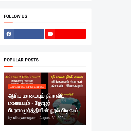
FOLLOW US
POPULAR POSTS
ஆரியமாயை திராவிட மாயை
ஆரிய மாயையும் திராவிட
மாயையும் - தோழர்
பி.ராமமூர்த்தியின் நூல் பிடிஎஃப்
by
uthayamugam
-
August 31, 2024