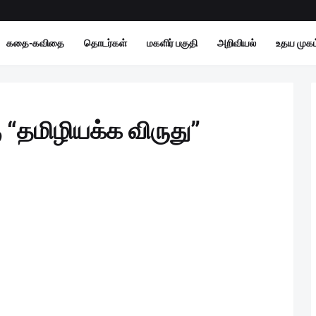
கதை-கவிதை
தொடர்கள்
மகளிர் பகுதி
அறிவியல்
உதய முகம்
 “தமிழியக்க விருது”