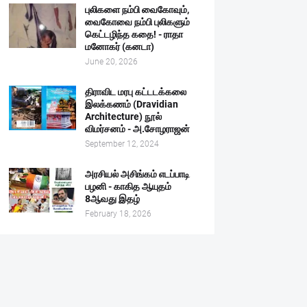
புலிகளை நம்பி வைகோவும்,
வைகோவை நம்பி புலிகளும்
கெட்டழிந்த கதை! - ராதா
மனோகர் (கனடா)
June 20, 2026
திராவிட மரபு கட்டடக்கலை
இலக்கணம் (Dravidian
Architecture) நூல்
விமர்சனம் - அ.சோழராஜன்
September 12, 2024
அரசியல் அசிங்கம் எடப்பாடி
பழனி - காகித ஆயுதம்
8ஆவது இதழ்
February 18, 2026