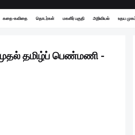
கதை-கவிதை
தொடர்கள்
மகளிர் பகுதி
அறிவியல்
உதய முகம்
தல் தமிழ்ப் பெண்மணி -