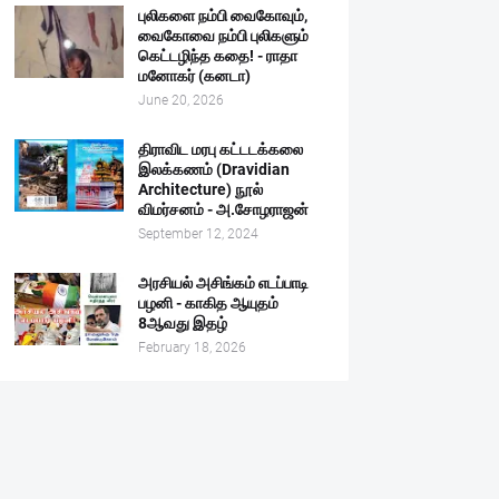
புலிகளை நம்பி வைகோவும்,
வைகோவை நம்பி புலிகளும்
கெட்டழிந்த கதை! - ராதா
மனோகர் (கனடா)
June 20, 2026
திராவிட மரபு கட்டடக்கலை
இலக்கணம் (Dravidian
Architecture) நூல்
விமர்சனம் - அ.சோழராஜன்
September 12, 2024
அரசியல் அசிங்கம் எடப்பாடி
பழனி - காகித ஆயுதம்
8ஆவது இதழ்
February 18, 2026