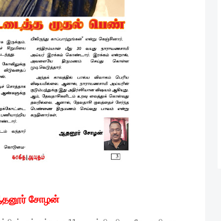
தனூர் சோழன்