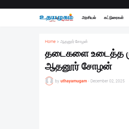
அரசியல்
கட்டுரைகள்
Home
ஆதனூர் சோழன்
தடைகளை உடைத்த மு
ஆதனூர் சோழன்
by
uthayamugam
-
December 02, 2025