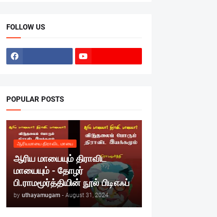
FOLLOW US
POPULAR POSTS
ஆரியமாயை திராவிட மாயை
ஆரிய மாயையும் திராவிட
மாயையும் - தோழர்
பி.ராமமூர்த்தியின் நூல் பிடிஎஃப்
by
uthayamugam
-
August 31, 2024