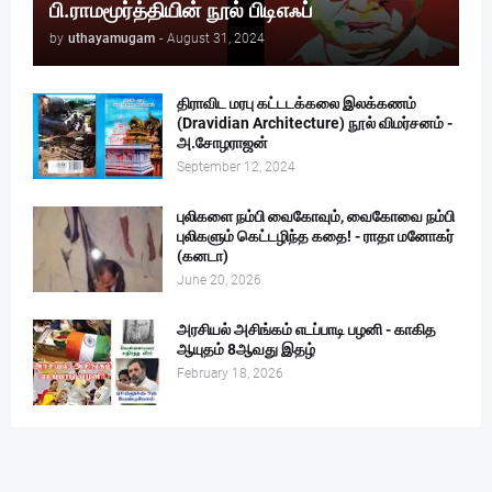
பி.ராமமூர்த்தியின் நூல் பிடிஎஃப்
by
uthayamugam
-
August 31, 2024
திராவிட மரபு கட்டடக்கலை இலக்கணம்
(Dravidian Architecture) நூல் விமர்சனம் -
அ.சோழராஜன்
September 12, 2024
புலிகளை நம்பி வைகோவும், வைகோவை நம்பி
புலிகளும் கெட்டழிந்த கதை! - ராதா மனோகர்
(கனடா)
June 20, 2026
அரசியல் அசிங்கம் எடப்பாடி பழனி - காகித
ஆயுதம் 8ஆவது இதழ்
February 18, 2026