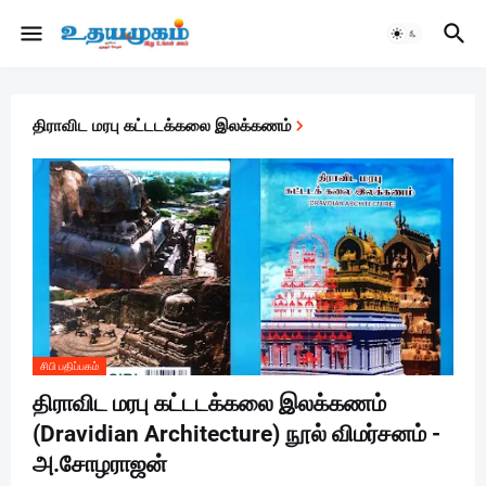
திராவிட மரபு கட்டடக்கலை இலக்கணம்
சிபி பதிப்பகம்
திராவிட மரபு கட்டடக்கலை இலக்கணம்
(Dravidian Architecture) நூல் விமர்சனம் -
அ.சோழராஜன்