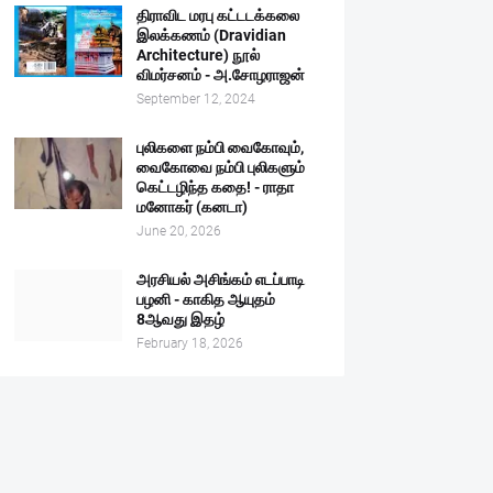
திராவிட மரபு கட்டடக்கலை
இலக்கணம் (Dravidian
Architecture) நூல்
விமர்சனம் - அ.சோழராஜன்
September 12, 2024
புலிகளை நம்பி வைகோவும்,
வைகோவை நம்பி புலிகளும்
கெட்டழிந்த கதை! - ராதா
மனோகர் (கனடா)
June 20, 2026
அரசியல் அசிங்கம் எடப்பாடி
பழனி - காகித ஆயுதம்
8ஆவது இதழ்
February 18, 2026