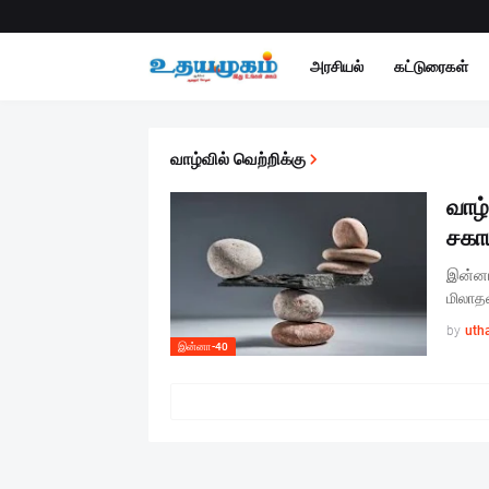
அரசியல்
கட்டுரைகள்
வாழ்வில் வெற்றிக்கு
வாழ்
சகாய
இன்னா 
மிலாத
by
uth
இன்னா-40