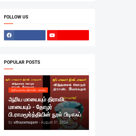
FOLLOW US
POPULAR POSTS
ஆரியமாயை திராவிட மாயை
ஆரிய மாயையும் திராவிட
மாயையும் - தோழர்
பி.ராமமூர்த்தியின் நூல் பிடிஎஃப்
by
uthayamugam
-
August 31, 2024