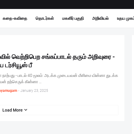
கதை-கவிதை
தொடர்கள்
மகளிர் பகுதி
அறிவியல்
உதய முகம்
வில் வெற்றிபெற சங்கப்பாடல் தரும் அறிவுரை -
 டர்சியூஸ் பீ
நாற்பது - பாடல் 40 மூலம்: அடக்க முடையவன் மீளிமை யின்னா துடக்க
வன் றற்செருக் கின்னா …
ayamugam
-
January 23, 2025
Load More