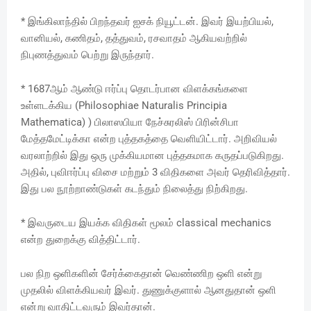
* இங்கிலாந்தில் பிறந்தவர் ஐசக் நியூட்டன். இவர் இயற்பியல்,
வானியல், கணிதம், தத்துவம், ரசவாதம் ஆகியவற்றில்
நிபுணத்துவம் பெற்று இருந்தார்.
* 1687ஆம் ஆண்டு ஈர்ப்பு தொடர்பான விளக்கங்களை
உள்ளடக்கிய (Philosophiae Naturalis Principia
Mathematica) ) பிலாஸபியா நேச்சுரலிஸ் பிரின்சிபா
மேத்தமேட்டிக்கா என்ற புத்தகத்தை வெளியிட்டார். அறிவியல்
வரலாற்றில் இது ஒரு முக்கியமான புத்தகமாக கருதப்படுகிறது.
அதில், புவிஈர்ப்பு விசை மற்றும் 3 விதிகளை அவர் தெரிவித்தார்.
இது பல நூற்றாண்டுகள் கடந்தும் நிலைத்து நிற்கிறது.
* இவருடைய இயக்க விதிகள் மூலம் classical mechanics
என்ற துறைக்கு வித்திட்டார்.
பல நிற ஒளிகளின் சேர்க்கைதான் வெண்ணிற ஒளி என்று
முதலில் விளக்கியவர் இவர். துணுக்குளால் ஆனதுதான் ஒளி
என்று வாதிட்டவரும் இவர்தான்.