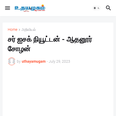
Home
அறிவியல்
சர் ஐசக் நியூட்டன் - ஆதனூர்
சோழன்
by
uthayamugam
-
July 29, 2023