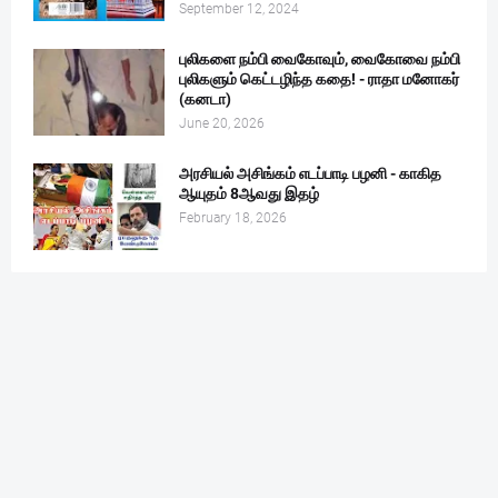
September 12, 2024
புலிகளை நம்பி வைகோவும், வைகோவை நம்பி
புலிகளும் கெட்டழிந்த கதை! - ராதா மனோகர்
(கனடா)
June 20, 2026
அரசியல் அசிங்கம் எடப்பாடி பழனி - காகித
ஆயுதம் 8ஆவது இதழ்
February 18, 2026