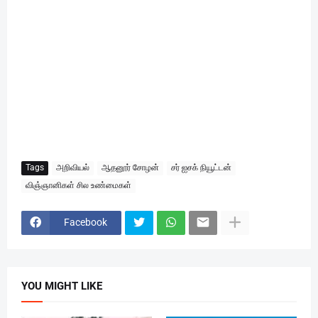
Tags
அறிவியல்
ஆதனூர் சோழன்
சர் ஐசக் நியூட்டன்
விஞ்ஞானிகள் சில உண்மைகள்
Facebook
YOU MIGHT LIKE