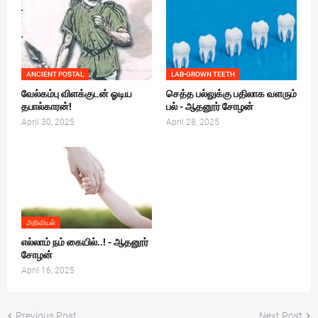
ANCIENT POSTAL
LAB-GROWN TEETH
வேல்கம்பு விளக்குடன் ஓடிய
செத்த பல்லுக்கு பதிலாக வளரும்
தபால்காரன்!
பல் - ஆதனூர் சோழன்
April 30, 2025
April 28, 2025
அறிவியல்
எல்லாம் நம் கையில்..! - ஆதனூர்
சோழன்
April 16, 2025
Previous Post
Next Post