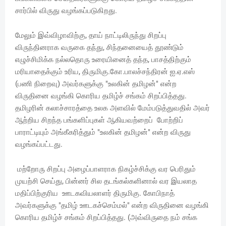
சார்பில் விருது வழங்கப்படுகிறது.
மேலும் இவ்விழாவிற்கு, தாய் நாட்டிலிருந்து சிறப்பு
விருந்தினராக வருகை தந்து, சிந்தனையைத் தூண்டும்
எழுச்சிமிக்க நல்லதொரு உரையினைத் தந்த, பாசத்திற்கும்
மரியாதைக்கும் உரிய, திருமிகு.கோ.பாலச்சந்திரன் ஐ.ஏ.எஸ்
(பணி நிறைவு) அவர்களுக்கு "உலகின் தமிழன்" என்ற
விருதினை வழங்கி கொரிய தமிழ்ச் சங்கம் சிறப்பித்தது.
தமிழரின் கலாச்சாரத்தை உலக அளவில் மேம்படுத்துவதில் அவர்
ஆற்றிய சிறந்த பங்களிப்புகள் ஆகியவற்றைப் போற்றிப்
பாராட்டியும் அங்கீகரித்தும் "உலகின் தமிழன்" என்ற விருது
வழங்கப்பட்டது.
மற்றோரு சிறப்பு அழைப்பாளராக நிகழ்ச்சிக்கு வர பெரிதும்
முயற்சி செய்து, பின்னர் சில தடங்கல்களினால் வர இயலாத
மதிப்பிற்குரிய ஊடகவியலாளர் திருமிகு. கோபிநாத்
அவர்களுக்கு "தமிழ் ஊடகச்செம்மல்" என்ற விருதினை வழங்கி
கொரிய தமிழ்ச் சங்கம் சிறப்பித்தது. (அவ்விருதை நம் சங்க