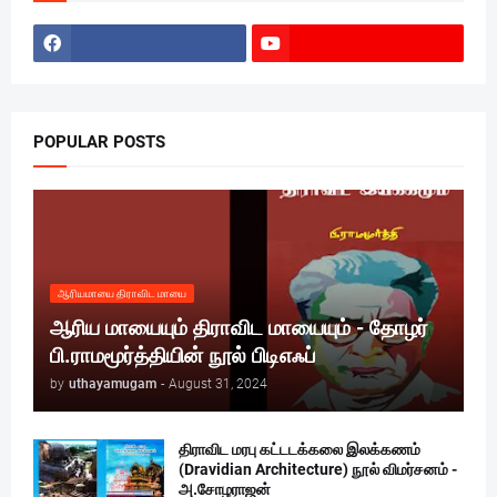
POPULAR POSTS
ஆரியமாயை திராவிட மாயை
ஆரிய மாயையும் திராவிட மாயையும் - தோழர்
பி.ராமமூர்த்தியின் நூல் பிடிஎஃப்
by
uthayamugam
-
August 31, 2024
திராவிட மரபு கட்டடக்கலை இலக்கணம்
(Dravidian Architecture) நூல் விமர்சனம் -
அ.சோழராஜன்