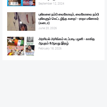
September 12, 2024
புலிகளை நம்பி வைகோவும், வைகோவை நம்பி
புலிகளும் கெட்டழிந்த கதை! - ராதா மனோகர்
(கனடா)
June 20, 2026
அரசியல் அசிங்கம் எடப்பாடி பழனி - காகித
ஆயுதம் 8ஆவது இதழ்
February 18, 2026