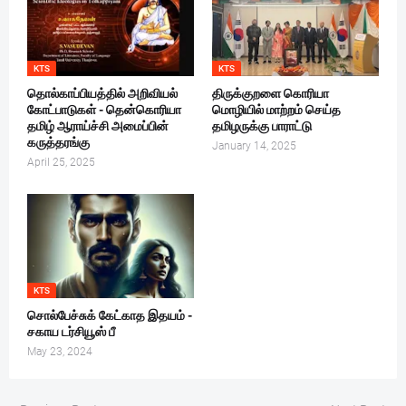
KTS
KTS
தொல்காப்பியத்தில் அறிவியல்
திருக்குறளை கொரியா
கோட்பாடுகள் - தென்கொரியா
மொழியில் மாற்றம் செய்த
தமிழ் ஆராய்ச்சி அமைப்பின்
தமிழருக்கு பாராட்டு
கருத்தரங்கு
January 14, 2025
April 25, 2025
KTS
சொல்பேச்சுக் கேட்காத இதயம் -
சகாய டர்சியூஸ் பீ
May 23, 2024