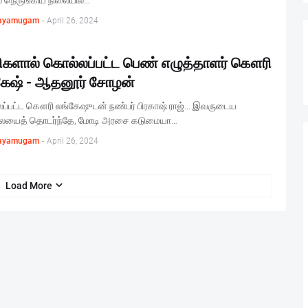
் நெருங்கிய நிலையில…
ayamugam
-
April 26, 2024
ிகளால் கொல்லப்பட்ட பெண் எழுத்தாளர் கௌரி
கேஷ் - ஆதனூர் சோழன்
ப்பட்ட கௌரி லங்கேஷுடன் நண்பர் பிரகாஷ் ராஜ்... இவருடைய
ைத் தொடர்ந்தே, மோடி அரசை கடுமையா…
ayamugam
-
April 26, 2024
Load More