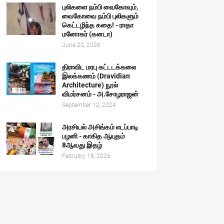
புலிகளை நம்பி வைகோவும்,
வைகோவை நம்பி புலிகளும்
கெட்டழிந்த கதை! - ராதா
மனோகர் (கனடா)
June 20, 2026
திராவிட மரபு கட்டடக்கலை
இலக்கணம் (Dravidian
Architecture) நூல்
விமர்சனம் - அ.சோழராஜன்
September 12, 2024
அரசியல் அசிங்கம் எடப்பாடி
பழனி - காகித ஆயுதம்
8ஆவது இதழ்
February 18, 2026