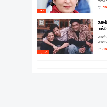
தேர்தல
by
uth
2024
காவ
லங்
கொல்ல
கொலைய
by
uth
அரசியல்