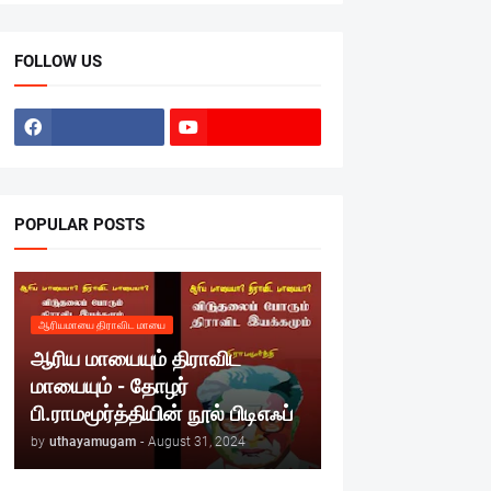
FOLLOW US
POPULAR POSTS
ஆரியமாயை திராவிட மாயை
ஆரிய மாயையும் திராவிட
மாயையும் - தோழர்
பி.ராமமூர்த்தியின் நூல் பிடிஎஃப்
by
uthayamugam
-
August 31, 2024