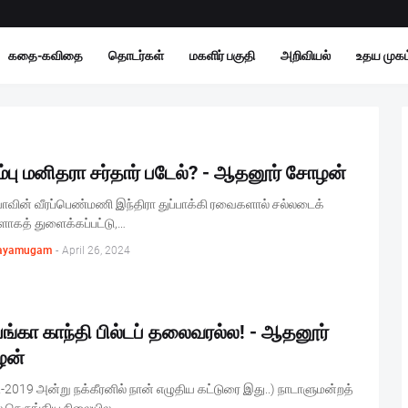
கதை-கவிதை
தொடர்கள்
மகளிர் பகுதி
அறிவியல்
உதய முகம்
்பு மனிதரா சர்தார் படேல்? - ஆதனூர் சோழன்
ாவின் வீரப்பெண்மணி இந்திரா துப்பாக்கி ரவைகளால் சல்லடைக்
ாகத் துளைக்கப்பட்டு,…
ayamugam
-
April 26, 2024
யங்கா காந்தி பில்டப் தலைவரல்ல! - ஆதனூர்
ழன்
-2019 அன்று நக்கீரனில் நான் எழுதிய கட்டுரை இது..) நாடாளுமன்றத்