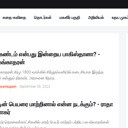
கதை-கவிதை
தொடர்கள்
மகளிர் பகுதி
அறிவியல்
உதய முகம்
கண்டம் என்பது இன்றைய பாகிஸ்தானா? -
கங்காதரன்
காதரன் கிமு 1800 வாக்கில் சிந்துவெளியில் கடைசியாக இருந்த
ன் என்னும் திராவிட அரசனை தோற…
ayamugam
-
September 06, 2023
டின் பெயரை மாற்றினால் என்ன நடக்கும்? - ராதா
கர்
டு தொலைக்காட்சிகளில் பாரத் பெயர் மாற்றம் பற்றிய பல விவாதங்கள்