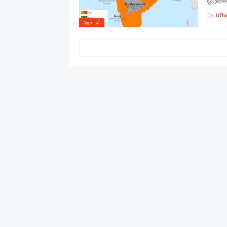
ஓடுகி
by
uth
அரசியல்