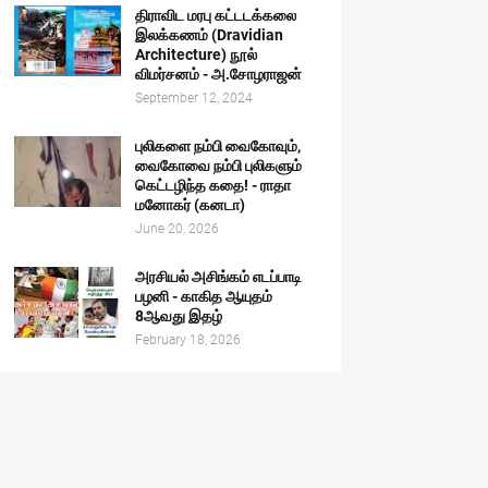
திராவிட மரபு கட்டடக்கலை
இலக்கணம் (Dravidian
Architecture) நூல்
விமர்சனம் - அ.சோழராஜன்
September 12, 2024
புலிகளை நம்பி வைகோவும்,
வைகோவை நம்பி புலிகளும்
கெட்டழிந்த கதை! - ராதா
மனோகர் (கனடா)
June 20, 2026
அரசியல் அசிங்கம் எடப்பாடி
பழனி - காகித ஆயுதம்
8ஆவது இதழ்
February 18, 2026