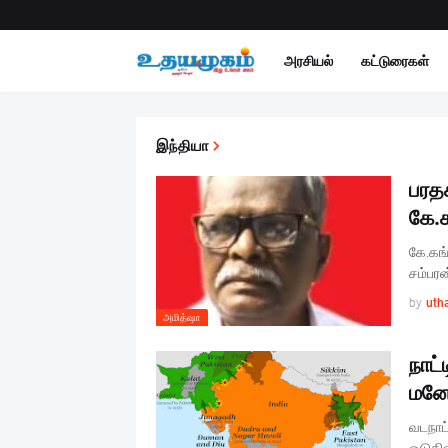
அரசியல்
கட்டுரைகள்
இந்தியா
பரத
கே.
கே.கங்
சம்பர
by
uth
அமித்ஷா
நாட்
மனோ
வடநாட்