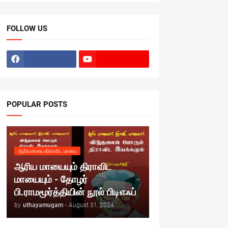
FOLLOW US
POPULAR POSTS
ஆரியமாயை திராவிட மாயை
ஆரிய மாயையும் திராவிட
மாயையும் - தோழர்
பி.ராமமூர்த்தியின் நூல் பிடிஎஃப்
by
uthayamugam
-
August 31, 2024