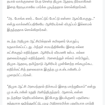
தபால் வாக்குகளை பெற சென்ற திமுக ஆதரவு நிர்வாகிகள்
இதை நேரடியாகவே பார்க்க முடிந்ததாக சொல்கிறார்கள்.
“அட போங்க ஸார்… வோட்டுப் போட்டு என்னா ஆகப்போகுது…”
என்று வாக்களிப்பதிலேயே ஆசிரியர்கள் விருப்பம் இல்லாமல்
இருந்ததாக சொல்கிறார்கள்.
கடந்த அதிமுக ஆட்சியில்தான் கமிஷனர் பொறுப்பு
உருவாக்கப்பட்டது. அந்தச் சமயத்திலேயே இதை எல்லா
கட்சிகளும் எதிர்த்தன. ஆசிரியர் வீரமணி உள்பட எல்லா
தலைவர்களும் எதிர்த்தனர். அனைத்துச் சங்கம் சார்பிலும்,
திமுக ஆதரவு, தமிழ்நாடு ஆசிரியர் முன்னேற்ற சங்கமும்கூட
எதிர்க்கட்சித் தலைவராக இருந்த மு.க.ஸ்டாலினிடம்
முறையிட்டார்கள்.
“திமுக ஆட்சி அமைந்தால் நிச்சயம் இதை மாற்றுவோம்” என்று
மு.க.ஸ்டாலின் உறுதி அளித்திருந்தார். ஆனால், என்ன
நடந்ததோ தெரியவில்லை, இப்போது இயக்குனர் பதவியை
சுத்தமாக ஒழித்துவிட்டு, முழு அதிகாரமிக்க பதவியாக மாற்றி