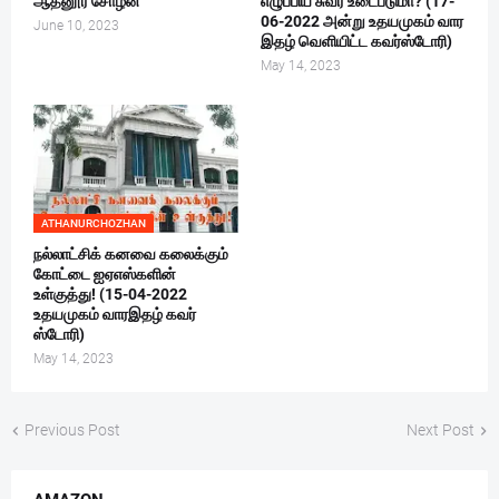
ஆதனூர் சோழன்
எழுப்பிய சுவர் உடைபடுமா? (17-
06-2022 அன்று உதயமுகம் வார
June 10, 2023
இதழ் வெளியிட்ட கவர்ஸ்டோரி)
May 14, 2023
ATHANURCHOZHAN
நல்லாட்சிக் கனவை கலைக்கும்
கோட்டை ஐஏஎஸ்களின்
உள்குத்து! (15-04-2022
உதயமுகம் வாரஇதழ் கவர்
ஸ்டோரி)
May 14, 2023
Previous Post
Next Post