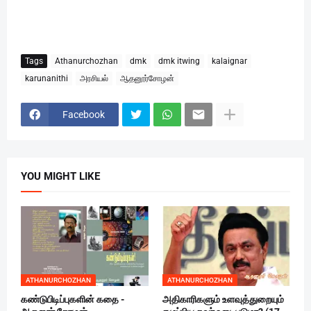
Tags
Athanurchozhan
dmk
dmk itwing
kalaignar
karunanithi
அரசியல்
ஆதனூர்சோழன்
Facebook
YOU MIGHT LIKE
ATHANURCHOZHAN
ATHANURCHOZHAN
கண்டுபிடிப்புகளின் கதை -
அதிகாரிகளும் உளவுத்துறையும்