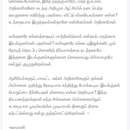
சொல்லப்போனால், இதே நந்தகுமாரோ, மற்ற ஐ.ஏ.எஸ்.
அதிகாரிகளோ கடந்த அதிமுக ஆட்சியில் நடைபெற்ற
தவறுகளை எதிர்த்து பதவியை விட்டு விலகியவர்களா என்ன?
உடந்தையாக இருந்தவர்கள்தானே என்கிறார்கள் அதிகாரிகள்.
கமிஷனரே எல்லாத்தையும் மாற்றிவிடுவார் என்றால், எதற்காக
இயக்குனர்கள் பதவிகள்? கமிஷனரே எல்லா டிஇஓக்களிடமும்
நேரடித் தொடர்பு கொண்டு நிர்வாகத்தை நடத்தலாமே.
இத்தனை இயக்குனர்களுக்கான செலவாவது மிச்சமாகுமே
என்றும் குமுறுகிறார்கள்.
ஆசிரியர்களும், மாவட்ட கல்வி அதிகாரிகளும் தங்கள்
பிரச்சனை குறித்து நேரடியாக சந்தித்து பேசக்கூடிய இயக்குனர்
பொறுப்பை நீக்கியதன் விளைவு என்ன தெரியுமா? இந்த
நியமனத்தால்தான் எந்த சிக்கலான பிரச்சனையிலும்
உடனடியாக முடிவெடுக்க முடியாமல் திணறும் நிலை
ஏற்பட்டுள்ளது என்று குற்றம்சாட்டுகிறார்கள். •.
-உளவாளி