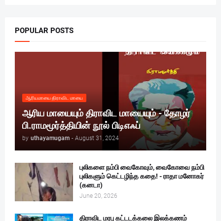
POPULAR POSTS
ஆரியமாயை திராவிட மாயை
ஆரிய மாயையும் திராவிட மாயையும் - தோழர்
பி.ராமமூர்த்தியின் நூல் பிடிஎஃப்
by
uthayamugam
-
August 31, 2024
புலிகளை நம்பி வைகோவும், வைகோவை நம்பி
புலிகளும் கெட்டழிந்த கதை! - ராதா மனோகர்
(கனடா)
June 20, 2026
திராவிட மரபு கட்டடக்கலை இலக்கணம்