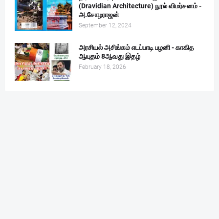
(Dravidian Architecture) நூல் விமர்சனம் -
அ.சோழராஜன்
September 12, 2024
அரசியல் அசிங்கம் எடப்பாடி பழனி - காகித
ஆயுதம் 8ஆவது இதழ்
February 18, 2026