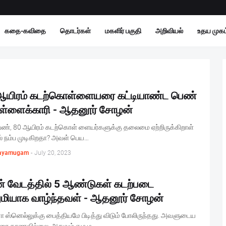
கதை-கவிதை
தொடர்கள்
மகளிர் பகுதி
அறிவியல்
உதய முகம்
ஆயிரம் கடற்கொள்ளையரை கட்டியாண்ட பெண்
்ளைக்காரி - ஆதனூர் சோழன்
ெண், 80 ஆயிரம் கடற்கொள் ளையர்களுக்கு தலைமை ஏற்றிருக்கிறாள்
் நம்ப முடிகிறதா? அவள் பெய…
ayamugam
-
July 20, 2023
 வேடத்தில் 5 ஆண்டுகள் கடற்படை
ுமியாக வாழ்ந்தவள் - ஆதனூர் சோழன்
ஸ்னெல்லுக்கு பைத்தியமே பிடித்து விடும் போலிருந்தது. அவளுடைய