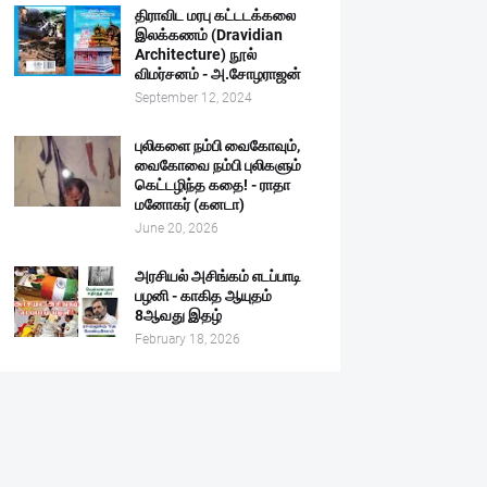
திராவிட மரபு கட்டடக்கலை
இலக்கணம் (Dravidian
Architecture) நூல்
விமர்சனம் - அ.சோழராஜன்
September 12, 2024
புலிகளை நம்பி வைகோவும்,
வைகோவை நம்பி புலிகளும்
கெட்டழிந்த கதை! - ராதா
மனோகர் (கனடா)
June 20, 2026
அரசியல் அசிங்கம் எடப்பாடி
பழனி - காகித ஆயுதம்
8ஆவது இதழ்
February 18, 2026