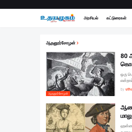
அரசியல்
கட்டுரைகள்
ஆதனூர்சோழன்
80 
கொள
ஒரு ப
என்றால
by
uth
ஆதனூர்சோழன்
ஆண்
மால
ஹன்னா 