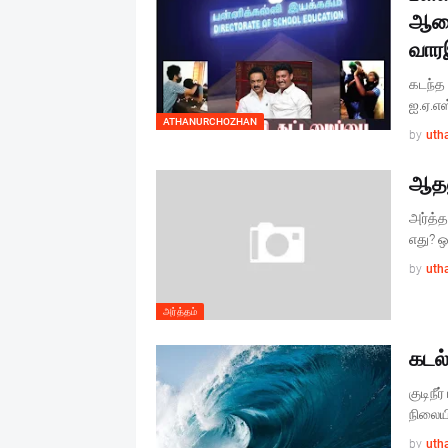
ஆணை
வார
கடந்த
ஐ.ஏ.எஸ
ATHANURCHOZHAN
by
uth
ஆதன
அர்த்த
எது? ஒ
by
uth
அர்த்தம்
கடல்
குடிநீ
நிலையி
by
uth