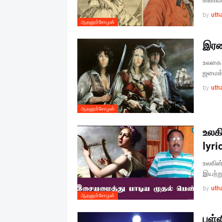
கணவரை
by
uth
ஆதனூர்சோழன்
இரண
உலகை 
ஜமைக்
by
uth
ஆதனூர்சோழன்
உலகி
lyri
உலகின்
இயற்ற
by
uth
ஆதனூர்சோழன்
பள்ள