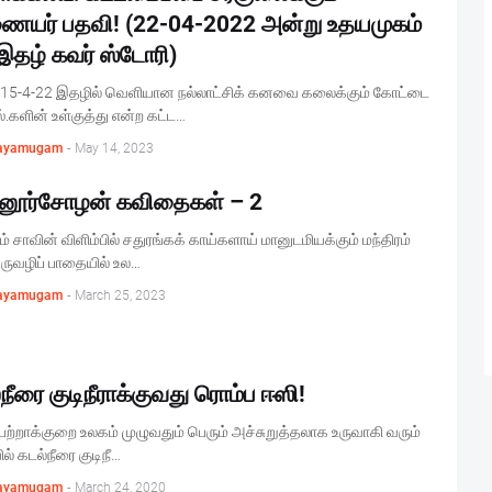
யர் பதவி! (22-04-2022 அன்று உதயமுகம்
இதழ் கவர் ஸ்டோரி)
 15-4-22 இதழில் வெளியான நல்லாட்சிக் கனவை கலைக்கும் கோட்டை
்.களின் உள்குத்து என்ற கட்ட…
ayamugam
-
May 14, 2023
ூர்சோழன் கவிதைகள் – 2
ம் சாவின் விளிம்பில் சதுரங்கக் காய்களாய் மானுடமியக்கும் மந்திரம்
ருவழிப் பாதையில் உல…
ayamugam
-
March 25, 2023
நீரை குடிநீராக்குவது ரொம்ப ஈஸி!
ர் பற்றாக்குறை உலகம் முழுவதும் பெரும் அச்சுறுத்தலாக உருவாகி வரும்
ல் கடல்நீரை குடிநீ…
ayamugam
-
March 24, 2020