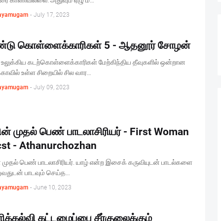
 காணவில்லை. அதுவும் ஏழு ம…
ayamugam
-
July 17, 2023
்டு கொள்ளைக்காரிகள் 5 - ஆதனூர் சோழன்
உலுக்கிய கடற்கொள்ளைக்காரிகள் மேற்கிந்திய தீவுகளில் ஒன்றான
காவில் உள்ள சிறையில் சில வார…
ayamugam
-
July 09, 2023
ன் முதல் பெண் பாடலாசிரியர் - First Woman
cst - Athanurchozhan
 முதல் பெண் பாடலாசிரியர். யாழ் என்ற இசைக் கருவியுடன் பாடல்களை
ுவதுடன் பாடவும் செய்த…
ayamugam
-
June 10, 2023
ிக்கல்வி கட்டமைப்பை சீர்குலைக்கும்