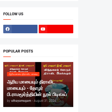
FOLLOW US
POPULAR POSTS
ஆரியமாயை திராவிட மாயை
ஆரிய மாயையும் திராவிட
மாயையும் - தோழர்
பி.ராமமூர்த்தியின் நூல் பிடிஎஃப்
by
uthayamugam
-
August 31, 2024