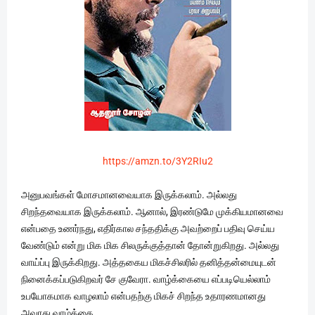
https://amzn.to/3Y2RIu2
அனுபவங்கள் மோசமானவையாக இருக்கலாம். அல்லது
சிறந்தவையாக இருக்கலாம். ஆனால், இரண்டுமே முக்கியமானவை
என்பதை உணர்நது, எதிர்கால சந்ததிக்கு அவற்றைப் பதிவு செய்ய
வேண்டும் என்று மிக மிக சிலருக்குத்தான் தோன்றுகிறது. அல்லது
வாய்ப்பு இருக்கிறது. அத்தகைய மிகச்சிலரில் தனித்தன்மையுடன்
நினைக்கப்படுகிறவர் சே குவேரா. வாழ்க்கையை எப்படியெல்லாம்
உபயோகமாக வாழலாம் என்பதற்கு மிகச் சிறந்த உதாரணமானது
அவரது வாழ்க்கை.