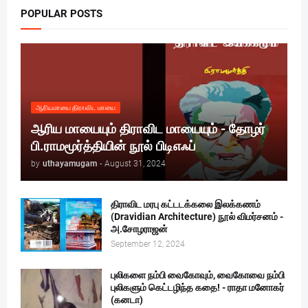
POPULAR POSTS
ஆரியமாயை திராவிட மாயை
ஆரிய மாயையும் திராவிட மாயையும் - தோழர்
பி.ராமமூர்த்தியின் நூல் பிடிஎஃப்
by
uthayamugam
-
August 31, 2024
திராவிட மரபு கட்டடக்கலை இலக்கணம்
(Dravidian Architecture) நூல் விமர்சனம் -
அ.சோழராஜன்
September 12, 2024
புலிகளை நம்பி வைகோவும், வைகோவை நம்பி
புலிகளும் கெட்டழிந்த கதை! - ராதா மனோகர்
(கனடா)