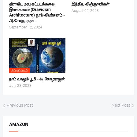
திராவிட மரபு கட்டடக்கலை
இந்திய விஞ்ஞானிகள்
இலக்கணம் (Dravidian
August 02, 2023
Architecture) நூல் விமர்சனம் -
அ.சோழராஜன்
September 12, 2024
சிபி பதிப்பகம்
நாம் வாழும் பூமி - அ.சோழராஜன்
July 28, 2023
Previous Post
Next Post
AMAZON