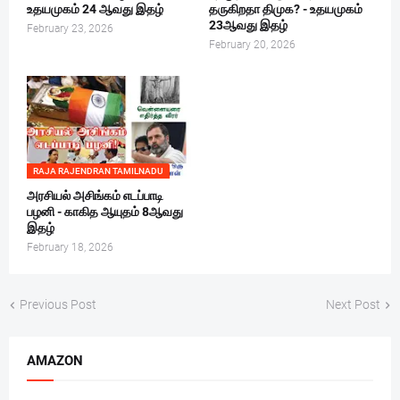
உதயமுகம் 24 ஆவது இதழ்
தருகிறதா திமுக? - உதயமுகம்
23ஆவது இதழ்
February 23, 2026
February 20, 2026
RAJA RAJENDRAN TAMILNADU
அரசியல் அசிங்கம் எடப்பாடி
பழனி - காகித ஆயுதம் 8ஆவது
இதழ்
February 18, 2026
Previous Post
Next Post
AMAZON