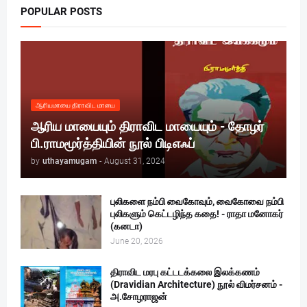
POPULAR POSTS
ஆரியமாயை திராவிட மாயை
ஆரிய மாயையும் திராவிட மாயையும் - தோழர்
பி.ராமமூர்த்தியின் நூல் பிடிஎஃப்
by
uthayamugam
-
August 31, 2024
புலிகளை நம்பி வைகோவும், வைகோவை நம்பி
புலிகளும் கெட்டழிந்த கதை! - ராதா மனோகர்
(கனடா)
June 20, 2026
திராவிட மரபு கட்டடக்கலை இலக்கணம்
(Dravidian Architecture) நூல் விமர்சனம் -
அ.சோழராஜன்