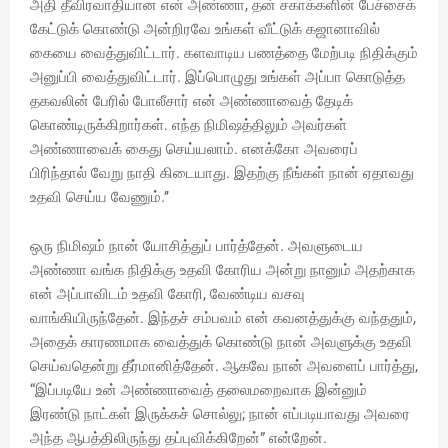
அதி தீவிரவாதியான என் அண்ணா, தன் சகாக்களின் பேச்சைக்
கேட்டுக் கொண்டு அன்றிரவே உங்கள் வீட்டுக் கஜானாவில்
கையை வைத்துவிட்டார். களவாடிய பணத்தை மேற்படி நிதிக்கும்
அனுப்பி வைத்துவிட்டார். இப்பொழுது உங்கள் அப்பா கொடுத்த
தகவலின் பேரில் போலீசார் என் அண்ணாவைத் தேடிக்
கொண்டிருக்கிறார்கள். எந்த நிமிஷத்திலும் அவர்கள்
அண்ணாவைக் கைது செய்யலாம். எனக்கோ அவரைப்
பிரிந்தால் வேறு நாதி கிடையாது. இதற்கு நீங்கள் நான் ஏதாவது
உதவி செய்ய வேணும்.’’
ஒரு நிமிஷம் நான் யோசித்துப் பார்த்தேன். அவளுடைய
அண்ணா வங்க நிதிக்கு உதவி கோரிய அன்று நானும் அதற்காக
என் அப்பாவிடம் உதவி கோரி, வேண்டிய வசவு
வாங்கியிருந்தேன். இந்தச் சம்பவம் என் கவனத்துக்கு வந்ததும்,
அதைக் காரணமாக வைத்துக் கொண்டு நான் அவளுக்கு உதவி
செய்வதென்று தீர்மானித்தேன். ஆகவே நான் அவளைப் பார்த்து,
“இப்படியே உன் அண்ணாவைத் தலைமறைவாக இன்னும்
இரண்டு நாட்கள் இருக்கச் சொல்லு; நான் எப்படியாவது அவரை
அந்த ஆபத்திலிருந்து தப்புவிக்கிறேன்” என்றேன்.