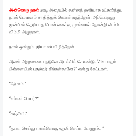
அன்றொரு நாள்
மாடி அறையில் தன்னந் தனியாக உட்கார்ந்து,
நான் மௌனம் சாதித்துக் கொண்டிருந்தேன். அப்பொழுது
முன்பின் தெரியாத பெண் எனக்கு முன்னால் தோன்றி விம்மி
விம்மி அழுதாள்.
நான் ஒன்றும் புரியாமல் விழித்தேன்.
அவள் அழுகையை நடுவே அடக்கிக் கொண்டு, “சிவபாதம்
பிள்ளையின் புதல்வர் நீங்கள்தானே?” என்று கேட்டாள்.
“ஆமாம்.’’
“உங்கள் பெயர்?”
“சஞ்சீவி.’’
“தயவு செய்து எனக்கொரு உதவி செய்ய வேணும்...”