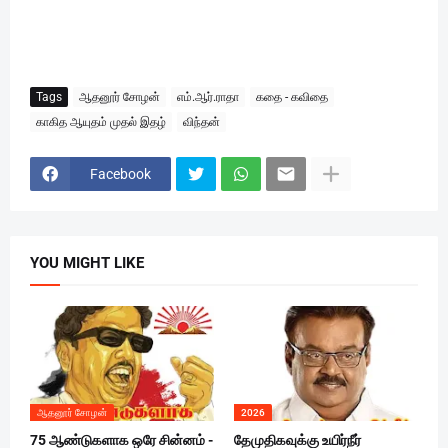
Tags
ஆதனூர் சோழன்
எம்.ஆர்.ராதா
கதை - கவிதை
காகித ஆயுதம் முதல் இதழ்
விந்தன்
Facebook
YOU MIGHT LIKE
ஆதனூர் சோழன்
2026
75 ஆண்டுகளாக ஒரே சின்னம் -
தேமுதிகவுக்கு உயிர்நீர்