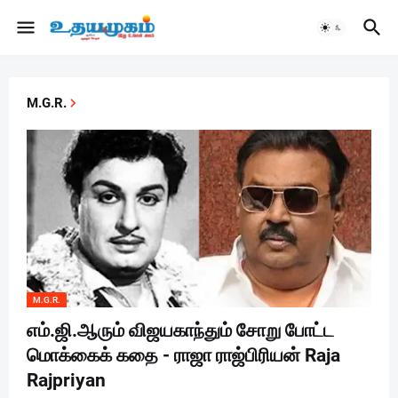
M.G.R.
M.G.R.
எம்.ஜி.ஆரும் விஜயகாந்தும் சோறு போட்ட
மொக்கைக் கதை - ராஜா ராஜ்பிரியன் Raja
Rajpriyan