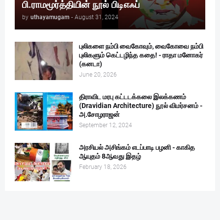
பி.ராமமூர்த்தியின் நூல் பிடிஎஃப்
by
uthayamugam
-
August 31, 2024
புலிகளை நம்பி வைகோவும், வைகோவை நம்பி
புலிகளும் கெட்டழிந்த கதை! - ராதா மனோகர்
(கனடா)
June 20, 2026
திராவிட மரபு கட்டடக்கலை இலக்கணம்
(Dravidian Architecture) நூல் விமர்சனம் -
அ.சோழராஜன்
September 12, 2024
அரசியல் அசிங்கம் எடப்பாடி பழனி - காகித
ஆயுதம் 8ஆவது இதழ்
February 18, 2026