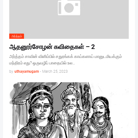
அர்த்தம்
ஆதனூர்சோழன் கவிதைகள் – 2
அர்த்தம் சாவின் விளிம்பில் சதுரங்கக் காய்களாய் மானுடமியக்கும்
மந்திரம் எது? ஒருவழிப் பாதையில் உல…
by
uthayamugam
-
March 25, 2023