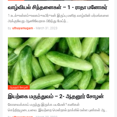
வாழ்வியல் சிந்தனைகள் – 1 - ராதா மனோகர்
1.உடல்+உள்ளம்+உலகம்+உயிர்=உன் இருப்பு மனித வாழ்வின் மர்மங்களை
அக்குவேறு ஆணிவேறாக பிரித்து மேய்ந்…
by
uthayamugam
-
March 31, 2023
ஆதனூர் சோழன்
இயற்கை மருத்துவம் – 2- ஆதனூர் சோழன்
கோவைக்காய் மருந்து இருக்க பயமேன்? கனிகள்
செந்நிறமுடையவை. இவற்றை மென்றால் நாக்கில் உள்ள புண்கள் ஆ…