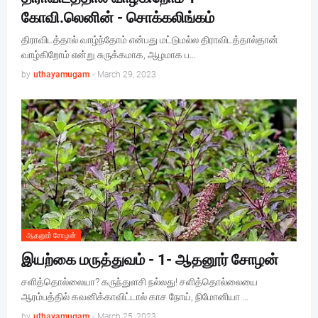
கோவி.லெனின் - சொக்கலிங்கம்
திராவிடத்தால் வாழ்ந்தோம் என்பது மட்டுமல்ல திராவிடத்தால்தான்
வாழ்கிறோம் என்று சுருக்கமாக, ஆழமாக ப…
by
uthayamugam
-
March 29, 2023
ஆதனூர் சோழன்
இயற்கை மருத்துவம் - 1- ஆதனூர் சோழன்
சளித்தொல்லையா? கருந்துளசி நல்லது! சளித்தொல்லையை
ஆரம்பத்தில் கவனிக்காவிட்டால் காச நோய், நிமோனியா …
by
uthayamugam
-
March 25, 2023