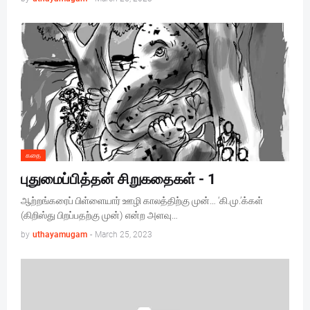
கதை
புதுமைப்பித்தன் சிறுகதைகள் - 1
ஆற்றங்கரைப் பிள்ளையார் ஊழி காலத்திற்கு முன்… ‘கி.மு.’க்கள்
(கிறிஸ்து பிறப்பதற்கு முன்) என்ற அளவு…
by
uthayamugam
-
March 25, 2023