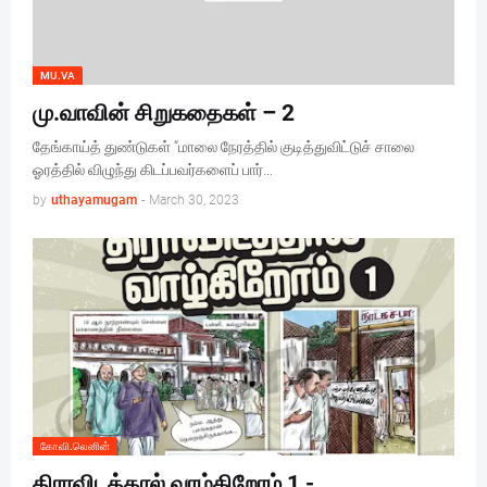
MU.VA
மு.வாவின் சிறுகதைகள் – 2
தேங்காய்த் துண்டுகள் “மாலை நேரத்தில் குடித்துவிட்டுச் சாலை
ஓரத்தில் விழுந்து கிடப்பவர்களைப் பார்…
by
uthayamugam
-
March 30, 2023
கோவி.லெனின்
திராவிடத்தால் வாழ்கிறோம் 1 -