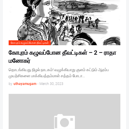
கோபுரம் கழுவப்போன தீவட்டிகள்
கோபுரம் கழுவப்போன தீவட்டிகள் – 2 – ராதா
மனோகர்
தொடங்கியது நிழல் நாடகம்! வழுக்கியாறு குளம் கட்டும் ஆரம்ப
முயற்சிகளை பாக்கியத்தம்மாள் சத்தம் போடா…
by
uthayamugam
-
March 30, 2023