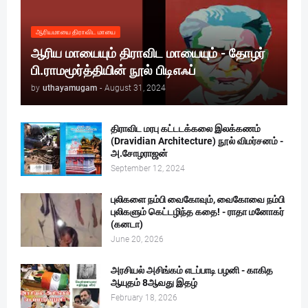
ஆரியமாயை திராவிட மாயை
ஆரிய மாயையும் திராவிட மாயையும் - தோழர்
பி.ராமமூர்த்தியின் நூல் பிடிஎஃப்
by
uthayamugam
-
August 31, 2024
திராவிட மரபு கட்டடக்கலை இலக்கணம்
(Dravidian Architecture) நூல் விமர்சனம் -
அ.சோழராஜன்
September 12, 2024
புலிகளை நம்பி வைகோவும், வைகோவை நம்பி
புலிகளும் கெட்டழிந்த கதை! - ராதா மனோகர்
(கனடா)
June 20, 2026
அரசியல் அசிங்கம் எடப்பாடி பழனி - காகித
ஆயுதம் 8ஆவது இதழ்
February 18, 2026