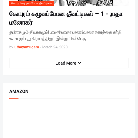
கோபுரம் கழுவப்போன தீவட்டிகள்
கோபுரம் கழுவப்போன தீவட்டிகள் – 1 - ராதா
மனோகர்
துரோகமும் தியாகமும்! பாலாவோரை பாலாவோரை நகரத்தை சுற்றி
உள்ள முப்பது கிராமத்திலும் இன்று மிகப்பெரு…
by
uthayamugam
-
March 24, 2023
Load More
AMAZON