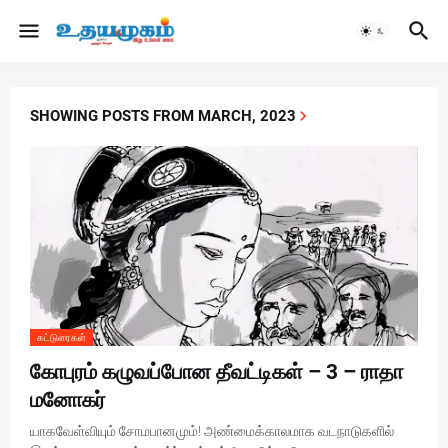
SHOWING POSTS FROM MARCH, 2023
கட்டுரைகள்
கோபுரம் கழுவப்போன தீவட்டிகள் – 3 – ராதா
மனோகர்
யாகவேள்வியும் சோமபானமும்! அண்மைக்காலமாக வடநாடுகளில்