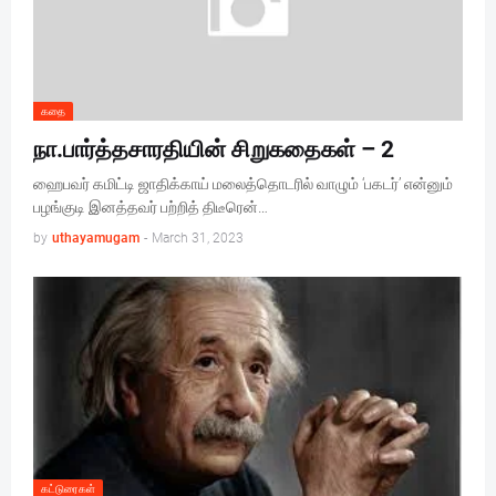
கதை
நா.பார்த்தசாரதியின் சிறுகதைகள் – 2
ஹைபவர் கமிட்டி ஜாதிக்காய் மலைத்தொடரில் வாழும் ‘பகடர்’ என்னும்
பழங்குடி இனத்தவர் பற்றித் திடீரென்…
by
uthayamugam
-
March 31, 2023
கட்டுரைகள்