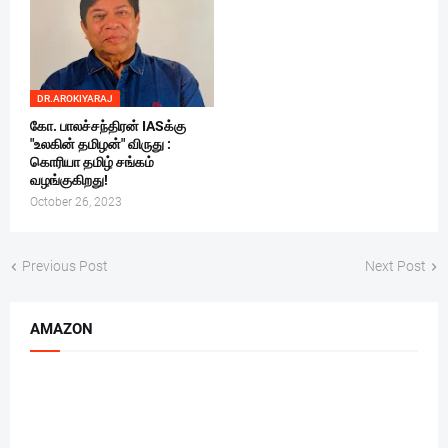
DR.AROKIYARAJ
கோ. பாலச்சந்திரன் IASக்கு
"உலகின் தமிழன்" விருது :
கொரியா தமிழ் சங்கம்
வழங்குகிறது!
October 26, 2023
Previous Post
Next Post
AMAZON