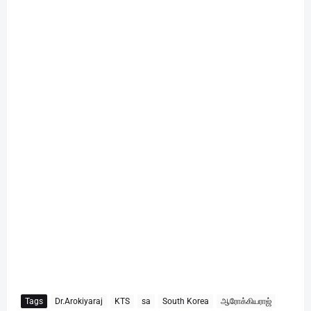
Tags
Dr.Arokiyaraj
KTS
sa
South Korea
ஆரோக்கியராஜ்