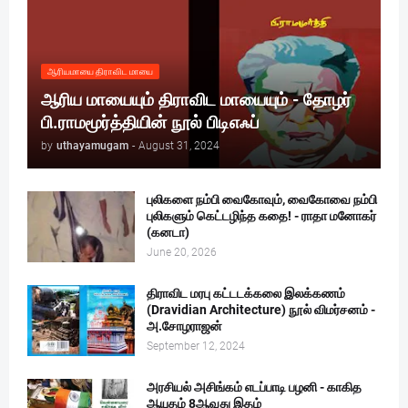
ஆரியமாயை திராவிட மாயை
ஆரிய மாயையும் திராவிட மாயையும் - தோழர்
பி.ராமமூர்த்தியின் நூல் பிடிஎஃப்
by
uthayamugam
-
August 31, 2024
புலிகளை நம்பி வைகோவும், வைகோவை நம்பி
புலிகளும் கெட்டழிந்த கதை! - ராதா மனோகர்
(கனடா)
June 20, 2026
திராவிட மரபு கட்டடக்கலை இலக்கணம்
(Dravidian Architecture) நூல் விமர்சனம் -
அ.சோழராஜன்
September 12, 2024
அரசியல் அசிங்கம் எடப்பாடி பழனி - காகித
ஆயுதம் 8ஆவது இதழ்