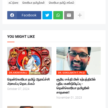
கட்டுரை
கொரியா தமிழர்கள்
கொரியா தமிழ் சங்கம்
Facebook
YOU MIGHT LIKE
DR.AROKIYARAJ
DR. GOKULNATH T. PH.D
தென்கொரியா தமிழ் ஆராய்ச்சி
சூரிய சக்தி மின் உற்பத்தியில்
அமைப்பு தொடக்கம்
புதிய கண்டுபிடிப்பு -
தென்கொரியா தமிழரின்
October 07, 2024
சாதனை!
November 01, 2023