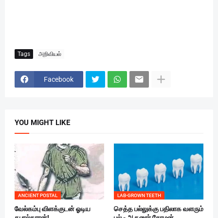
Tags
அறிவியல்
Facebook
YOU MIGHT LIKE
ANCIENT POSTAL
LAB-GROWN TEETH
வேல்கம்பு விளக்குடன் ஓடிய
செத்த பல்லுக்கு பதிலாக வளரும்
தபால்காரன்!
பல் - ஆதனூர் சோழன்