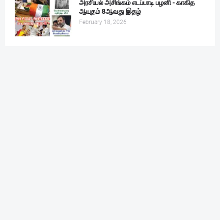
அரசியல் அசிங்கம் எடப்பாடி பழனி - காகித
ஆயுதம் 8ஆவது இதழ்
February 18, 2026