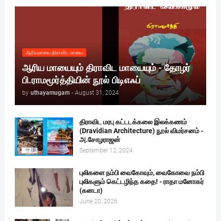
ஆரியமாயை திராவிட மாயை
ஆரிய மாயையும் திராவிட மாயையும் - தோழர்
பி.ராமமூர்த்தியின் நூல் பிடிஎஃப்
by
uthayamugam
-
August 31, 2024
திராவிட மரபு கட்டடக்கலை இலக்கணம்
(Dravidian Architecture) நூல் விமர்சனம் -
அ.சோழராஜன்
September 12, 2024
புலிகளை நம்பி வைகோவும், வைகோவை நம்பி
புலிகளும் கெட்டழிந்த கதை! - ராதா மனோகர்
(கனடா)
June 20, 2026