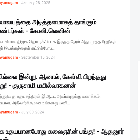
ayamugam
-
January 28, 2025
வாலயத்தை அடித்தளமாகத் தாங்கும்
்டர்கள் - கோவி.லெனின்
்கட்சியாக திமுக தொடர்ச்சியாக இருந்த நேரம் அது. முத்தமிழறிஞர்
் இயக்கத்தைக் கட்டுக்போப…
ayamugam
-
September 15, 2024
ில்லை இன்று. ஆனால், கேள்வி பிறந்தது
ு! - குருசாமி மயில்வாகனன்
ிற்குரிய த. உதயசந்திரன் இ.ஆ.ப., அவர்களுக்கு வணக்கம்.
ையான, அறிவார்த்தமான உங்களது பணி…
ayamugam
-
July 30, 2024
ுக உதயமானபோது கலைஞரின் பங்கு! - ஆதனூர்