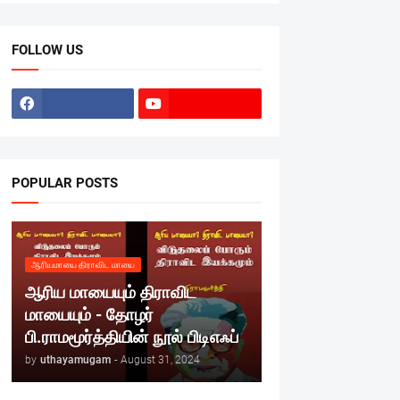
FOLLOW US
POPULAR POSTS
ஆரியமாயை திராவிட மாயை
ஆரிய மாயையும் திராவிட
மாயையும் - தோழர்
பி.ராமமூர்த்தியின் நூல் பிடிஎஃப்
by
uthayamugam
-
August 31, 2024