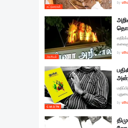
by
uth
கட்டுரைகள்
அறி
தொண
எதிர்க
கலைஞர
by
uth
அரசியல்
பதில
அன்ற
மதிப்ப
புதும
by
uth
C.M.O.TN
திம