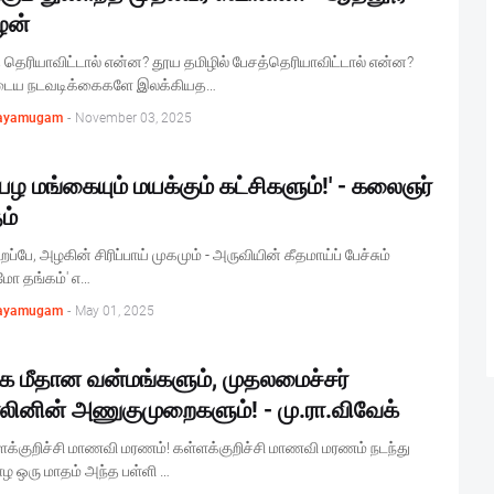
ழன்
 தெரியாவிட்டால் என்ன? தூய தமிழில் பேசத்தெரியாவிட்டால் என்ன?
டைய நடவடிக்கைகளே இலக்கியத…
ayamugam
-
November 03, 2025
்பழ மங்கையும் மயக்கும் கட்சிகளும்!' - கலைஞர்
ம்
றப்பே, அழகின் சிரிப்பாய் முகமும் - அருவியின் கீதமாய்ப் பேச்சும்
மோ தங்கம்' எ…
ayamugam
-
May 01, 2025
க மீதான வன்மங்களும், முதலமைச்சர்
லினின் அணுகுமுறைகளும்! - மு.ரா.விவேக்
ளக்குறிச்சி மாணவி மரணம்! கள்ளக்குறிச்சி மாணவி மரணம் நடந்து
ழ ஒரு மாதம் அந்த பள்ளி …