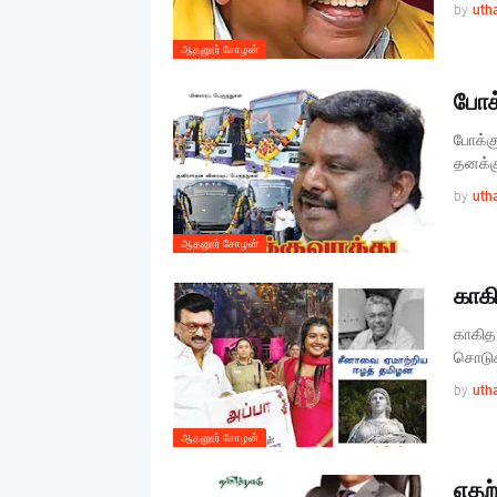
by
uth
ஆதனூர் சோழன்
போக
போக்க
தனக்க
by
uth
ஆதனூர் சோழன்
காக
காகித
சொடுக்
by
uth
ஆதனூர் சோழன்
எதற்