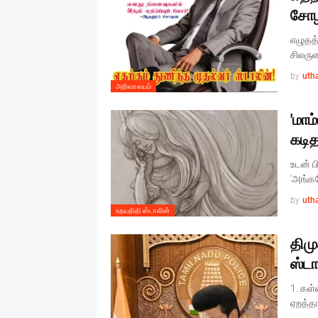
சோ
எழுதத்
சிலரு
by
uth
அறிவாலயம்
'மாம
கடித
உடன் பி
'அங்க
by
uth
உதயநிதி ஸ்டாலின்
திமு
ஸ்டா
1. கள்
ஏறத்தா