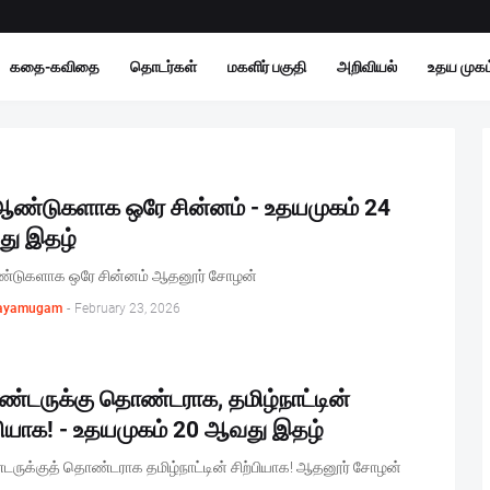
கதை-கவிதை
தொடர்கள்
மகளிர் பகுதி
அறிவியல்
உதய முகம்
ஆண்டுகளாக ஒரே சின்னம் - உதயமுகம் 24
ு இதழ்
்டுகளாக ஒரே சின்னம் ஆதனூர் சோழன்
ayamugam
-
February 23, 2026
்டருக்கு தொண்டராக, தமிழ்நாட்டின்
பியாக! - உதயமுகம் 20 ஆவது இதழ்
ருக்குத் தொண்டராக தமிழ்நாட்டின் சிற்பியாக! ஆதனூர் சோழன்