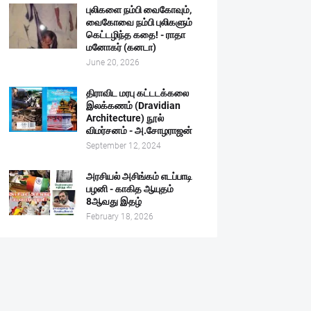
புலிகளை நம்பி வைகோவும்,
வைகோவை நம்பி புலிகளும்
கெட்டழிந்த கதை! - ராதா
மனோகர் (கனடா)
June 20, 2026
திராவிட மரபு கட்டடக்கலை
இலக்கணம் (Dravidian
Architecture) நூல்
விமர்சனம் - அ.சோழராஜன்
September 12, 2024
அரசியல் அசிங்கம் எடப்பாடி
பழனி - காகித ஆயுதம்
8ஆவது இதழ்
February 18, 2026