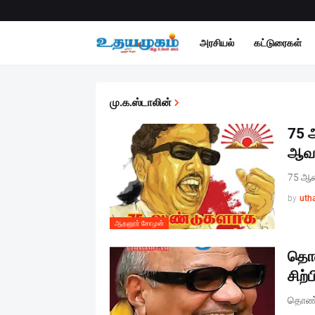
அரசியல்
கட்டுரைகள்
மு.க.ஸ்டாலின்
75 
ஆவத
75 ஆண
by
uth
ஆதனூர் சோழன்
தொண
சிற்
தொண்ட