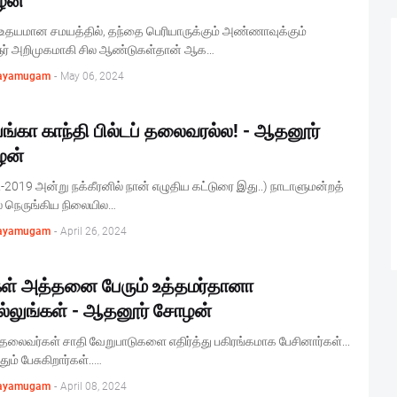
ழன்
 உதயமான சமயத்தில், தந்தை பெரியாருக்கும் அண்ணாவுக்கும்
் அறிமுகமாகி சில ஆண்டுகள்தான் ஆக…
ayamugam
-
May 06, 2024
யங்கா காந்தி பில்டப் தலைவரல்ல! - ஆதனூர்
ழன்
-2019 அன்று நக்கீரனில் நான் எழுதிய கட்டுரை இது..) நாடாளுமன்றத்
் நெருங்கிய நிலையில…
ayamugam
-
April 26, 2024
கள் அத்தனை பேரும் உத்தமர்தானா
்லுங்கள் - ஆதனூர் சோழன்
தலைவர்கள் சாதி வேறுபாடுகளை எதிர்த்து பகிரங்கமாக பேசினார்கள்...
ும் பேசுகிறார்கள்..…
ayamugam
-
April 08, 2024