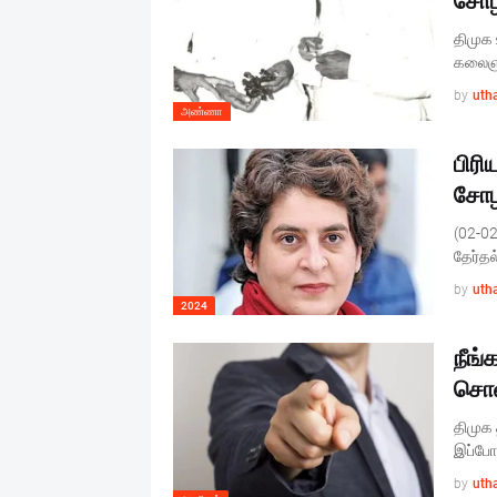
சோ
திமுக
கலைஞர
by
uth
அண்ணா
பிரி
சோ
(02-02
தேர்தல
by
uth
2024
நீங்
சொல
திமுக 
இப்போத
by
uth