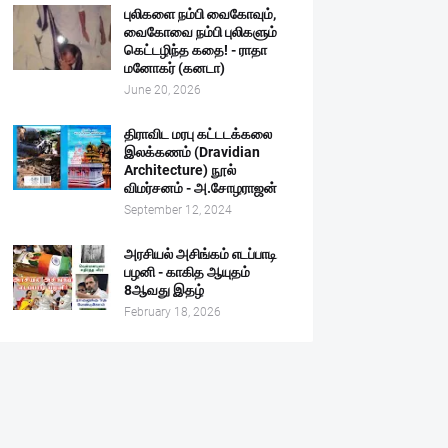
புலிகளை நம்பி வைகோவும்,
வைகோவை நம்பி புலிகளும்
கெட்டழிந்த கதை! - ராதா
மனோகர் (கனடா)
June 20, 2026
திராவிட மரபு கட்டடக்கலை
இலக்கணம் (Dravidian
Architecture) நூல்
விமர்சனம் - அ.சோழராஜன்
September 12, 2024
அரசியல் அசிங்கம் எடப்பாடி
பழனி - காகித ஆயுதம்
8ஆவது இதழ்
February 18, 2026