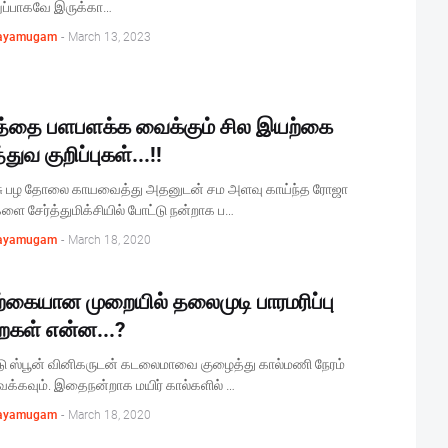
றுப்பாகவே இருக்கா…
ayamugam
-
March 13, 2023
த்தை பளபளக்க வைக்கும் சில இயற்கை
்துவ குறிப்புகள்...!!
ு பழ தோலை காயவைத்து அதனுடன் சம அளவு காய்ந்த ரோஜா
ை சேர்த்துமிக்சியில் போட்டு நன்றாக ப…
ayamugam
-
March 18, 2020
்கையான முறையில் தலைமுடி பாரமரிப்பு
ைகள் என்ன...?
ு ஸ்பூன் வினிகருடன் கடலைமாவை குழைத்து கால்மணி நேரம்
்கவும். இதைநன்றாக மயிர் கால்களில் …
ayamugam
-
March 18, 2020