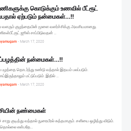
ிணிகளுக்கு கொடுக்கும் உணவில் பீட்ரூட்
ப்பதால் ஏற்படும் நன்மைகள்...!!
ல் வளரும் குழந்தையின் மூளை வளர்ச்சிக்கு அவசியமானது.
ிணிகள்பீட்ரூட் ஜூஸ் சாப்பிடுவதன் …
ayamugam
-
March 17, 2020
ப்பழத்தின் நன்மைகள்...!!
ப் பழத்தை தொடர்ந்து உண்டு வந்தால் இதயம் பலப்படும்.
்இருந்தாலும் மட்டுப்படும். இதில் …
ayamugam
-
March 17, 2020
சியின் நண்மைகள்
் சாறு குடித்து வந்தால் நுரையீரல் சுத்தமாகும். சளியை ஒழித்து விடும்.
் தொல்லை என்பதே…