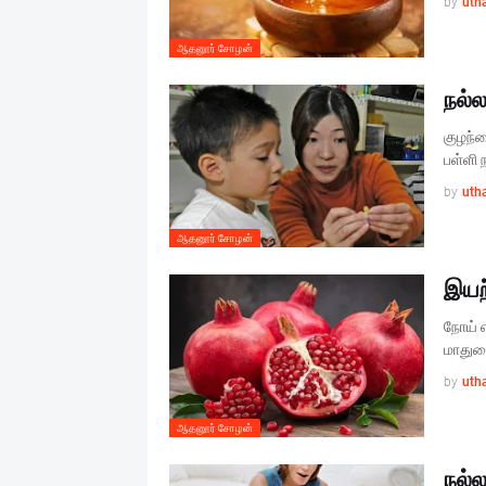
by
uth
ஆதனூர் சோழன்
நல்
குழந்த
பள்ளி 
by
uth
ஆதனூர் சோழன்
இயற
நோய் எ
மாதுளை
by
uth
ஆதனூர் சோழன்
நல்