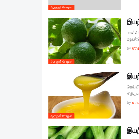
ஆதனூர் சோழன்
இயற
மலச்சி
ஆண்டு
by
uth
ஆதனூர் சோழன்
இயற
நெய்யி
சிறிதள
by
uth
ஆதனூர் சோழன்
இயற