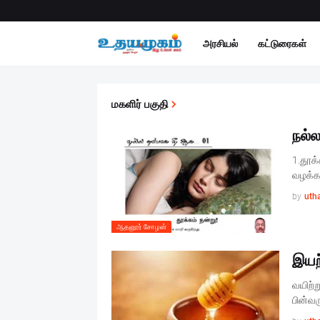
அரசியல்
கட்டுரைகள்
மகளிர் பகுதி
நல்
1.தூக்
வழக்கங
by
uth
ஆதனூர் சோழன்
இயற
வயிற்
பின்வ