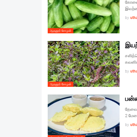
கோவைக
இவற்ற
by
uth
ஆதனூர் சோழன்
இயற
சளித்
கவனிக
by
uth
ஆதனூர் சோழன்
பன்ன
தேவையா
2 மேசை
by
uth