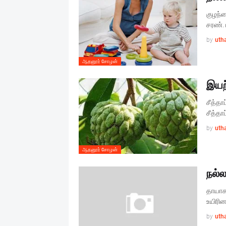
குழந்த
சரண்.
by
uth
ஆதனூர் சோழன்
இயற
சீத்தா
சீத்தா
by
uth
ஆதனூர் சோழன்
நல்
தாயாக
உயிரி
by
uth