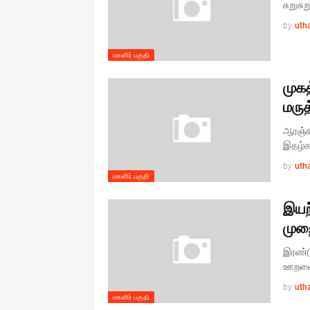
சுறுசு
by
uth
மகளிர் பகுதி
முக
மருத
ஆரஞ்ச
இதழ்கள
by
uth
மகளிர் பகுதி
இயற
முற
இரண்ட
ஊறவைக
by
uth
மகளிர் பகுதி