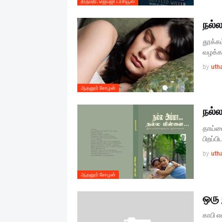
திருமதி. ஜெய்ஜா டர்சியூஸ்
நல்
தூக்க
வழக்கங
by
uth
ஆதனூர் சோழன்
நல்
தாய்ம
பிறப்ப
by
uth
ஆதனூர் சோழன்
ஒரு 
காபி எ