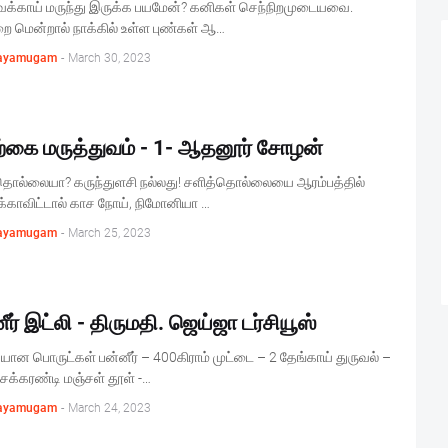
்காய் மருந்து இருக்க பயமேன்? கனிகள் செந்நிறமுடையவை.
ை மென்றால் நாக்கில் உள்ள புண்கள் ஆ…
ayamugam
-
March 30, 2023
்கை மருத்துவம் - 1- ஆதனூர் சோழன்
தொல்லையா? கருந்துளசி நல்லது! சளித்தொல்லையை ஆரம்பத்தில்
்காவிட்டால் காச நோய், நிமோனியா …
ayamugam
-
March 25, 2023
ீர் இட்லி - திருமதி. ஜெய்ஜா டர்சியூஸ்
ன பொருட்கள் பன்னீர் – 400கிராம் முட்டை – 2 தேங்காய் துருவல் –
க்கரண்டி மஞ்சள் தூள் -…
ayamugam
-
March 24, 2023