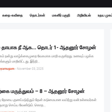
கதை-கவிதை
தொடர்கள்
மகளிர் பகுதி
அறிவியல்
உதய முகம்
ல தாயாக நீ ஆக... தொடர் 1- ஆதனூர் சோழன்
கம் நன்று வாழ்க்கைமுறை வேகமாக மாறி வருகிறது. உணவுப் பழக்க
்களும் மாறிவிட்டது. இந்நி…
ayamugam
-
November 03, 2025
்கை மருத்துவம் – 8 – ஆதனூர் சோழன்
று நோயை குணப்படுத்தும் தேன் கடுமையான வயிற்று வலி உள்ளவர்கள்
ருமாறு செய்ய வேண்டும். கொத…