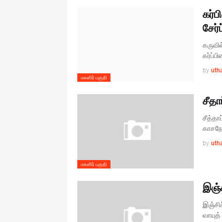
கர்ப
சேர்
கருவி
கர்ப்ப
by
uth
மகளிர் பகுதி
சீதா
சீத்தா
காசநோய
by
uth
மகளிர் பகுதி
இஞ்
இஞ்சிச
வாயுத