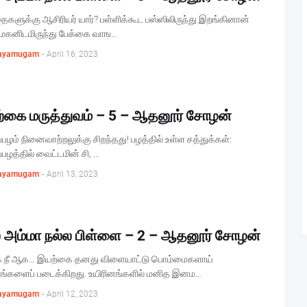
ைகளுக்கு ஆசிரியர் யார்? பள்ளிக்கூட பஸ்ஸிலிருந்து இறங்கினான்
 மகனிடமிருந்து பேக்கை வாங…
ayamugam
-
April 16, 2023
்கை மருத்துவம் – 5 – ஆதனூர் சோழன்
ப்பழம் நினைவாற்றலுக்கு சிறந்தது! பழத்தில் உள்ள சத்துக்கள்:
ப்பழத்தில் வைட்டமின் சி, …
ayamugam
-
April 13, 2023
ல அம்மா நல்ல பிள்ளை – 2 – ஆதனூர் சோழன்
 நீ ஆக… இயற்கை தனது விளையாட்டு பொம்மைகளாய்
னங்களைப் படைக்கிறது. உயிரினங்களில் மனித இனம…
ayamugam
-
April 12, 2023