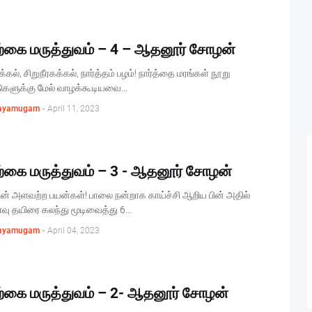
்கை மருத்துவம் – 4 – ஆதனூர் சோழன்
க்கல், சிறுநீரகக்கல், நார்த்தம் பழம்! நார்த்தை மரங்கள் நூறு
களுக்கு மேல் வாழக்கூடியவை…
ayamugam
-
April 11, 2023
்கை மருத்துவம் – 3 - ஆதனூர் சோழன்
ன் அளவற்ற பயன்கள்! பாலை நன்றாக காய்ச்சி ஆறிய பின் அதில்
வு தயிரை கலந்து மூடிவைத்து 6…
ayamugam
-
April 04, 2023
்கை மருத்துவம் – 2- ஆதனூர் சோழன்