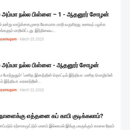
ல அம்மா நல்ல பிள்ளை – 1 - ஆதனூர் சோழன்
ம் நன்று வாழ்க்கைமுறை வேகமாக மாறி வருகிறது. உணவுப் பழக்க
்களும் மாறிவிட்டது. இந்நிலைய…
ayamugam
-
March 23, 2023
ல அம்மா நல்ல பிள்ளை - ஆதனூர் சோழன்
ை போற்றுதும்! “மனித இனத்தின் தொட்டில் இந்தியா. மனித மொழியின்
ிடம் இந்தியா. வரலாற்றின்…
ayamugam
-
March 22, 2023
நாளைக்கு எத்தனை கப் காபி குடிக்கலாம்?
னப்படும் உற்சாகமூட்டும் பானம் இல்லாமல் இங்கு பலருக்கும் காலை நேரம்