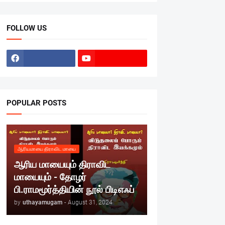
FOLLOW US
POPULAR POSTS
ஆரியமாயை திராவிட மாயை
ஆரிய மாயையும் திராவிட
மாயையும் - தோழர்
பி.ராமமூர்த்தியின் நூல் பிடிஎஃப்
by
uthayamugam
-
August 31, 2024